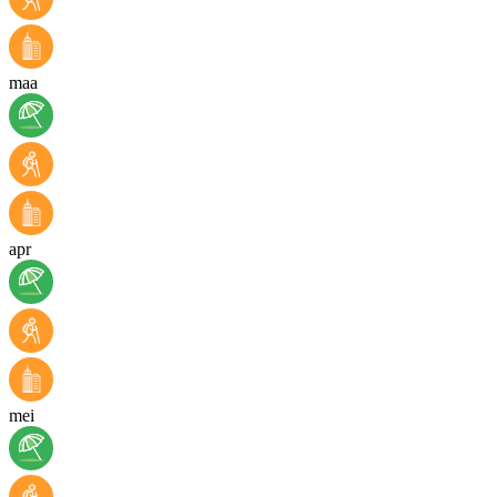
maa
apr
mei