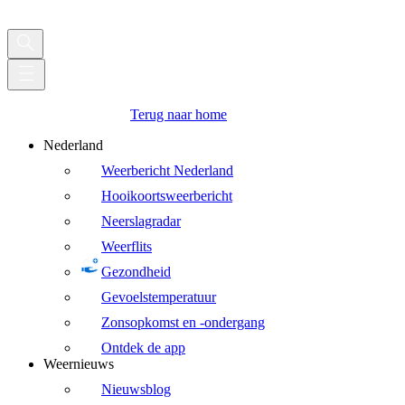
Terug naar home
Nederland
Weerbericht Nederland
Hooikoortsweerbericht
Neerslagradar
Weerflits
Gezondheid
Gevoelstemperatuur
Zonsopkomst en -ondergang
Ontdek de app
Weernieuws
Nieuwsblog