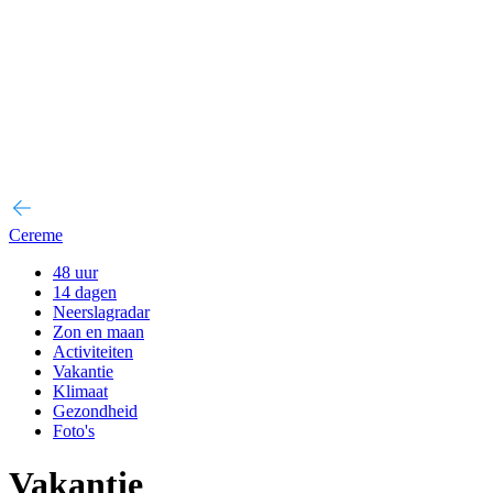
Cereme
48 uur
14 dagen
Neerslagradar
Zon en maan
Activiteiten
Vakantie
Klimaat
Gezondheid
Foto's
Vakantie