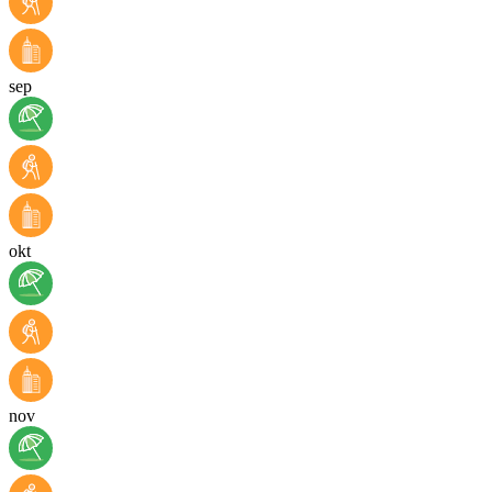
sep
okt
nov