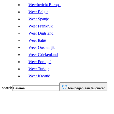
Weerbericht Europa
Weer België
Weer Spanje
Weer Frankrijk
Weer Duitsland
Weer Italië
Weer Oostenrijk
Weer Griekenland
Weer Portugal
Weer Turkije
Weer Kroatië
search
Toevoegen aan favorieten