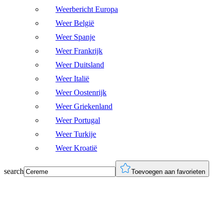
Weerbericht Europa
Weer België
Weer Spanje
Weer Frankrijk
Weer Duitsland
Weer Italië
Weer Oostenrijk
Weer Griekenland
Weer Portugal
Weer Turkije
Weer Kroatië
search
Toevoegen aan favorieten