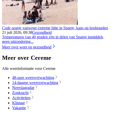
Code oranje vanwege extreme hitte in Spanje, kans op bosbranden
21 juli 2026, 09:38
Gezondheid
Temperaturen van 40 graden zijn in delen van Spanje inmiddels
geen uitzondering...
Meer over weer en gezondheid
Meer over Cereme
Alle weerinformatie voor Cereme
48-uurs weersverwachting
14-daagse weersverwachting
Neerslagradar
Zonkracht
Activiteiten
Klimaat
Vakantie