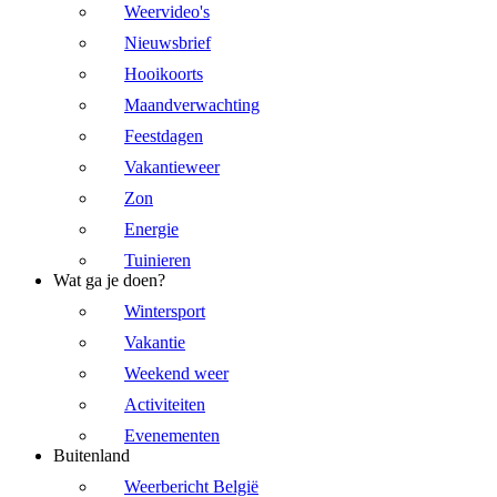
Weervideo's
Nieuwsbrief
Hooikoorts
Maandverwachting
Feestdagen
Vakantieweer
Zon
Energie
Tuinieren
Wat ga je doen?
Wintersport
Vakantie
Weekend weer
Activiteiten
Evenementen
Buitenland
Weerbericht België