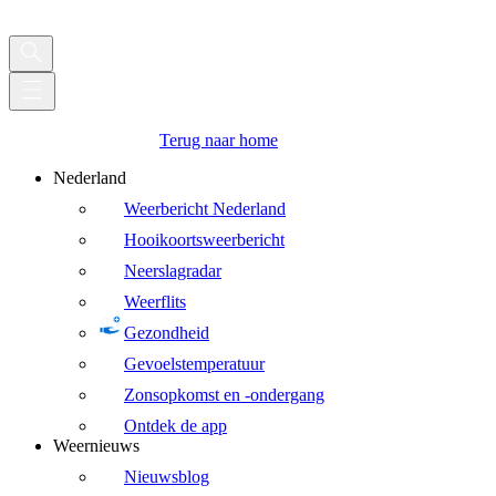
Terug naar home
Nederland
Weerbericht Nederland
Hooikoortsweerbericht
Neerslagradar
Weerflits
Gezondheid
Gevoelstemperatuur
Zonsopkomst en -ondergang
Ontdek de app
Weernieuws
Nieuwsblog