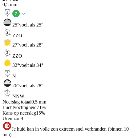
0,5
mm
25
°
voelt als 25°
ZZO
27
°
voelt als 28°
ZZO
32
°
voelt als 34°
N
26
°
voelt als 28°
NNW
Neerslag totaal
0,5
mm
Luchtvochtigheid
71
%
Kans op neerslag
15
%
Uren zon
9
Je huid kan in volle zon extreem snel verbranden (binnen 10
min).