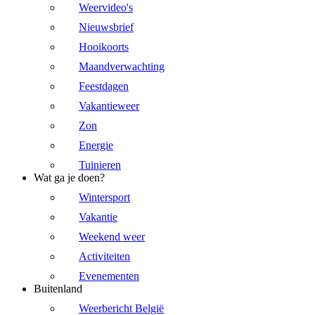
Weervideo's
Nieuwsbrief
Hooikoorts
Maandverwachting
Feestdagen
Vakantieweer
Zon
Energie
Tuinieren
Wat ga je doen?
Wintersport
Vakantie
Weekend weer
Activiteiten
Evenementen
Buitenland
Weerbericht België