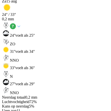
Za
15 aug
24
° /
33
°
0,2
mm
24
°
voelt als 25°
ZO
31
°
voelt als 34°
NNO
33
°
voelt als 36°
N
27
°
voelt als 29°
NNO
Neerslag totaal
0,2
mm
Luchtvochtigheid
72
%
Kans op neerslag
5
%
Uren zon
11