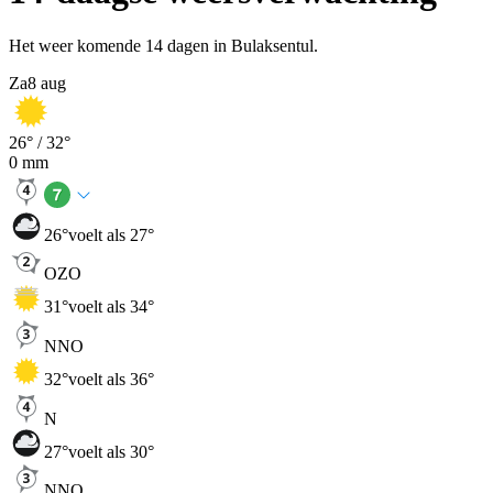
Het weer komende 14 dagen in Bulaksentul.
Za
8 aug
26
° /
32
°
0
mm
26
°
voelt als 27°
OZO
31
°
voelt als 34°
NNO
32
°
voelt als 36°
N
27
°
voelt als 30°
NNO