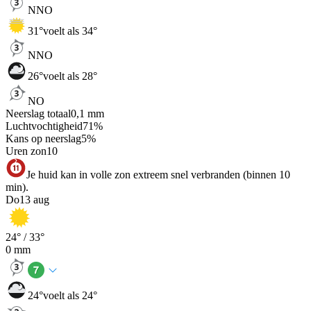
NNO
31
°
voelt als 34°
NNO
26
°
voelt als 28°
NO
Neerslag totaal
0,1
mm
Luchtvochtigheid
71
%
Kans op neerslag
5
%
Uren zon
10
Je huid kan in volle zon extreem snel verbranden (binnen 10
min).
Do
13 aug
24
° /
33
°
0
mm
24
°
voelt als 24°