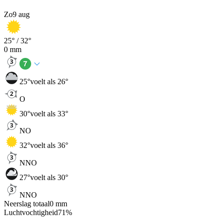
Zo
9 aug
25
° /
32
°
0
mm
25
°
voelt als 26°
O
30
°
voelt als 33°
NO
32
°
voelt als 36°
NNO
27
°
voelt als 30°
NNO
Neerslag totaal
0
mm
Luchtvochtigheid
71
%