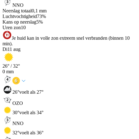
NNO
Neerslag totaal
0,1
mm
Luchtvochtigheid
73
%
Kans op neerslag
5
%
Uren zon
10
Je huid kan in volle zon extreem snel verbranden (binnen 10
min).
Di
11 aug
26
° /
32
°
0
mm
26
°
voelt als 27°
OZO
30
°
voelt als 34°
NNO
32
°
voelt als 36°