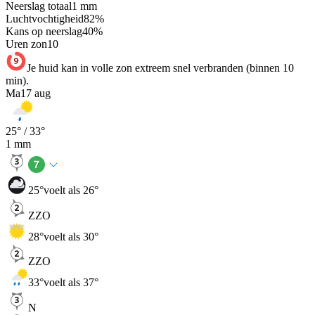
Neerslag totaal
1
mm
Luchtvochtigheid
82
%
Kans op neerslag
40
%
Uren zon
10
Je huid kan in volle zon extreem snel verbranden (binnen 10
min).
Ma
17 aug
25
° /
33
°
1
mm
25
°
voelt als 26°
ZZO
28
°
voelt als 30°
ZZO
33
°
voelt als 37°
N