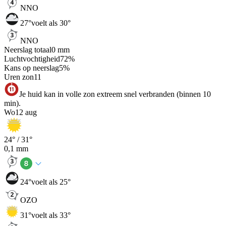
NNO
27
°
voelt als 30°
NNO
Neerslag totaal
0
mm
Luchtvochtigheid
72
%
Kans op neerslag
5
%
Uren zon
11
Je huid kan in volle zon extreem snel verbranden (binnen 10
min).
Wo
12 aug
24
° /
31
°
0,1
mm
24
°
voelt als 25°
OZO
31
°
voelt als 33°