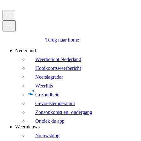
Terug naar home
Nederland
Weerbericht Nederland
Hooikoortsweerbericht
Neerslagradar
Weerflits
Gezondheid
Gevoelstemperatuur
Zonsopkomst en -ondergang
Ontdek de app
Weernieuws
Nieuwsblog