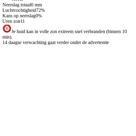
Neerslag totaal
0
mm
Luchtvochtigheid
72
%
Kans op neerslag
0
%
Uren zon
11
Je huid kan in volle zon extreem snel verbranden (binnen 10
min).
14 daagse verwachting gaat verder onder de advertentie