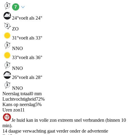
24
°
voelt als 24°
ZO
31
°
voelt als 33°
NNO
33
°
voelt als 36°
NNO
26
°
voelt als 28°
NNO
Neerslag totaal
0
mm
Luchtvochtigheid
72
%
Kans op neerslag
5
%
Uren zon
11
Je huid kan in volle zon extreem snel verbranden (binnen 10
min).
14 daagse verwachting gaat verder onder de advertentie