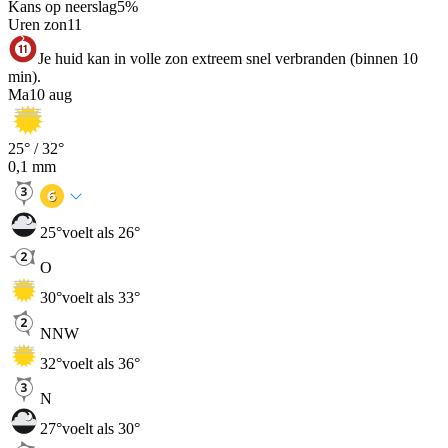
Kans op neerslag
5
%
Uren zon
11
Je huid kan in volle zon extreem snel verbranden (binnen 10
min).
Ma
10 aug
25
° /
32
°
0,1
mm
25
°
voelt als 26°
O
30
°
voelt als 33°
NNW
32
°
voelt als 36°
N
27
°
voelt als 30°