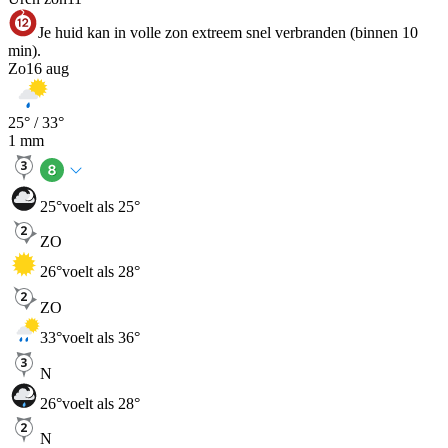
Je huid kan in volle zon extreem snel verbranden (binnen 10
min).
Zo
16 aug
25
° /
33
°
1
mm
25
°
voelt als 25°
ZO
26
°
voelt als 28°
ZO
33
°
voelt als 36°
N
26
°
voelt als 28°
N