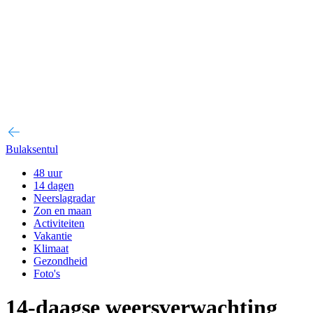
Bulaksentul
48 uur
14 dagen
Neerslagradar
Zon en maan
Activiteiten
Vakantie
Klimaat
Gezondheid
Foto's
14-daagse weersverwachting