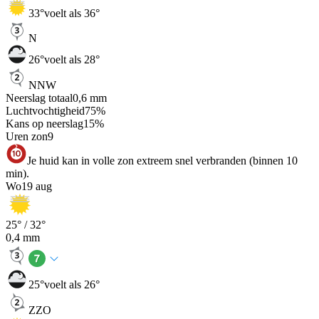
33
°
voelt als 36°
N
26
°
voelt als 28°
NNW
Neerslag totaal
0,6
mm
Luchtvochtigheid
75
%
Kans op neerslag
15
%
Uren zon
9
Je huid kan in volle zon extreem snel verbranden (binnen 10
min).
Wo
19 aug
25
° /
32
°
0,4
mm
25
°
voelt als 26°
ZZO