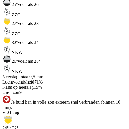
25
°
voelt als 26°
ZZO
27
°
voelt als 28°
ZZO
32
°
voelt als 34°
NNW
26
°
voelt als 28°
NNW
Neerslag totaal
0,5
mm
Luchtvochtigheid
71
%
Kans op neerslag
15
%
Uren zon
9
Je huid kan in volle zon extreem snel verbranden (binnen 10
min).
Vr
21 aug
24
° /
32
°