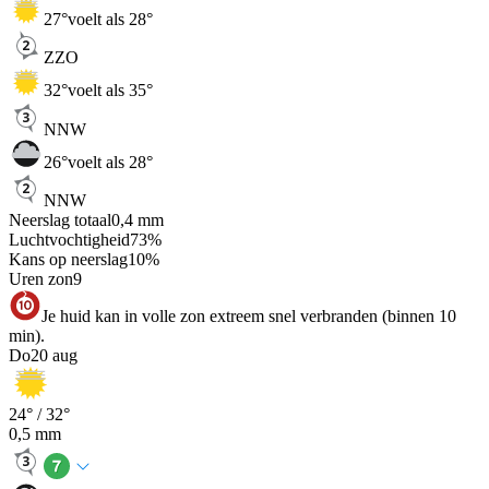
27
°
voelt als 28°
ZZO
32
°
voelt als 35°
NNW
26
°
voelt als 28°
NNW
Neerslag totaal
0,4
mm
Luchtvochtigheid
73
%
Kans op neerslag
10
%
Uren zon
9
Je huid kan in volle zon extreem snel verbranden (binnen 10
min).
Do
20 aug
24
° /
32
°
0,5
mm