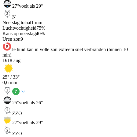
27
°
voelt als 29°
N
Neerslag totaal
1
mm
Luchtvochtigheid
75
%
Kans op neerslag
40
%
Uren zon
9
Je huid kan in volle zon extreem snel verbranden (binnen 10
min).
Di
18 aug
25
° /
33
°
0,6
mm
25
°
voelt als 26°
ZZO
27
°
voelt als 29°
ZZO