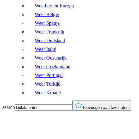
Weerbericht Europa
Weer België
Weer Spanje
Weer Frankrijk
Weer Duitsland
Weer Italië
Weer Oostenrijk
Weer Griekenland
Weer Portugal
Weer Turkije
Weer Kroatië
search
Toevoegen aan favorieten