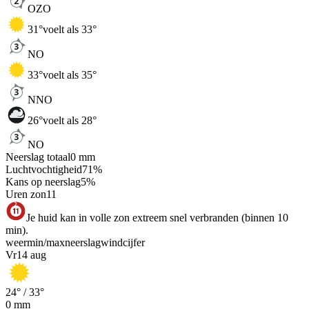
OZO
31
°
voelt als 33°
NO
33
°
voelt als 35°
NNO
26
°
voelt als 28°
NO
Neerslag totaal
0
mm
Luchtvochtigheid
71
%
Kans op neerslag
5
%
Uren zon
11
Je huid kan in volle zon extreem snel verbranden (binnen 10
min).
weer
min
/
max
neerslag
wind
cijfer
Vr
14 aug
24
° /
33
°
0
mm