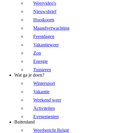
Weervideo's
Nieuwsbrief
Hooikoorts
Maandverwachting
Feestdagen
Vakantieweer
Zon
Energie
Tuinieren
Wat ga je doen?
Wintersport
Vakantie
Weekend weer
Activiteiten
Evenementen
Buitenland
Weerbericht België