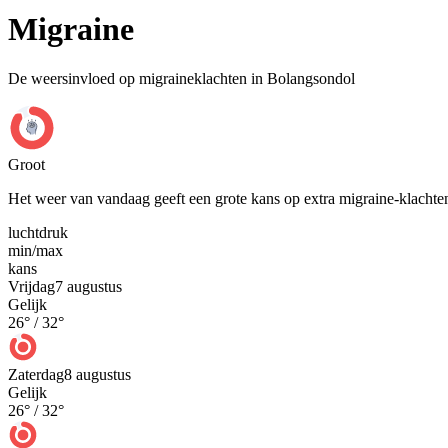
Migraine
De weersinvloed op migraineklachten in Bolangsondol
Groot
Het weer van vandaag geeft een grote kans op extra migraine-klachte
luchtdruk
min
/
max
kans
Vrijdag
7 augustus
Gelijk
26
° /
32
°
Zaterdag
8 augustus
Gelijk
26
° /
32
°