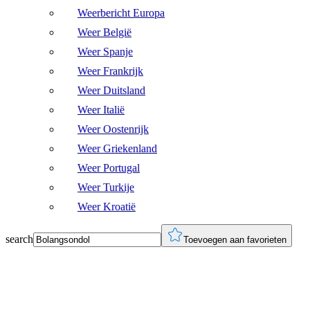
Weerbericht Europa
Weer België
Weer Spanje
Weer Frankrijk
Weer Duitsland
Weer Italië
Weer Oostenrijk
Weer Griekenland
Weer Portugal
Weer Turkije
Weer Kroatië
search
Toevoegen aan favorieten