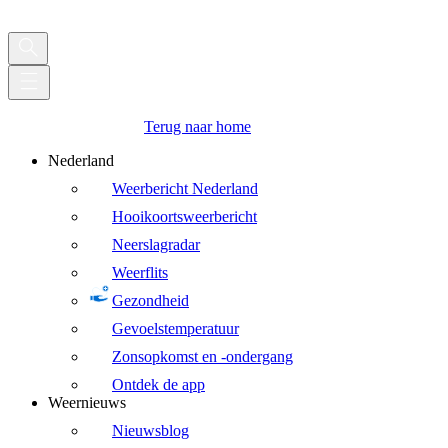
Terug naar home
Nederland
Weerbericht Nederland
Hooikoortsweerbericht
Neerslagradar
Weerflits
Gezondheid
Gevoelstemperatuur
Zonsopkomst en -ondergang
Ontdek de app
Weernieuws
Nieuwsblog