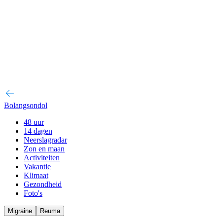
Bolangsondol
48 uur
14 dagen
Neerslagradar
Zon en maan
Activiteiten
Vakantie
Klimaat
Gezondheid
Foto's
Migraine
Reuma