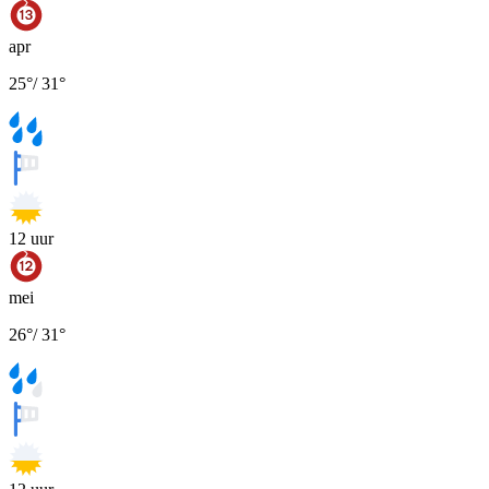
apr
25
°
/
31
°
12
uur
mei
26
°
/
31
°