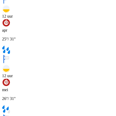
12
uur
apr
25
°
/
31
°
12
uur
mei
26
°
/
31
°