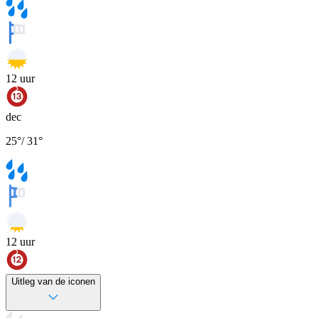
12
uur
dec
25
°
/
31
°
12
uur
Uitleg van de iconen