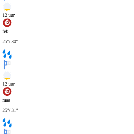
12
uur
feb
25
°
/
30
°
12
uur
maa
25
°
/
31
°