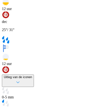
12
uur
dec
25
°
/
31
°
12
uur
Uitleg van de iconen
0-5 mm