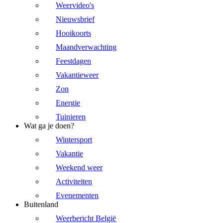
Weervideo's
Nieuwsbrief
Hooikoorts
Maandverwachting
Feestdagen
Vakantieweer
Zon
Energie
Tuinieren
Wat ga je doen?
Wintersport
Vakantie
Weekend weer
Activiteiten
Evenementen
Buitenland
Weerbericht België