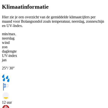
Klimaatinformatie
Hier zie je een overzicht van de gemiddelde klimaatcijfers per
maand voor Bolangsondol zoals temperatuur, neerslag, zonneschijn
en UV-Index.
min/max.
neerslag
wind
zon
daglengte
UV-index
jan
25
°
/
30
°
12
uur