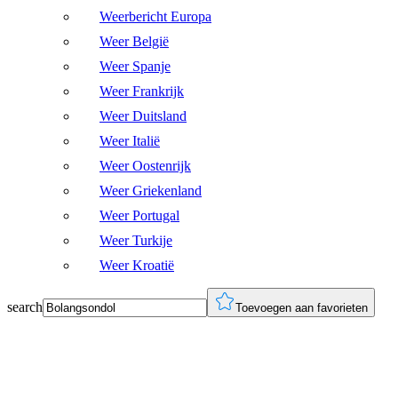
Weerbericht Europa
Weer België
Weer Spanje
Weer Frankrijk
Weer Duitsland
Weer Italië
Weer Oostenrijk
Weer Griekenland
Weer Portugal
Weer Turkije
Weer Kroatië
search
Toevoegen aan favorieten