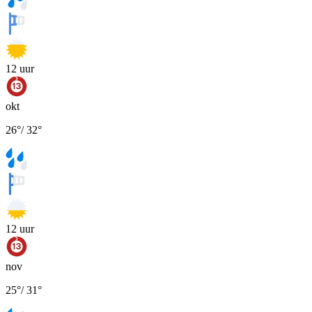
12
uur
okt
26
°
/
32
°
12
uur
nov
25
°
/
31
°