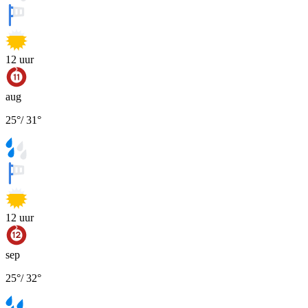
12
uur
aug
25
°
/
31
°
12
uur
sep
25
°
/
32
°