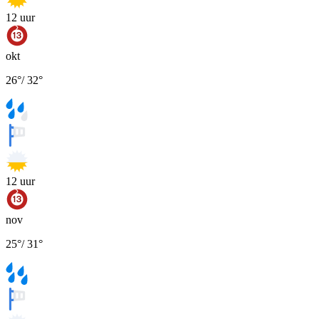
12
uur
okt
26
°
/
32
°
12
uur
nov
25
°
/
31
°