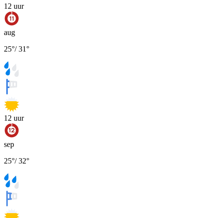
12
uur
aug
25
°
/
31
°
12
uur
sep
25
°
/
32
°