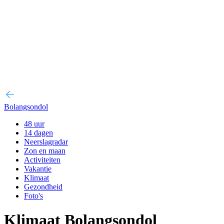
Bolangsondol
48 uur
14 dagen
Neerslagradar
Zon en maan
Activiteiten
Vakantie
Klimaat
Gezondheid
Foto's
Klimaat Bolangsondol