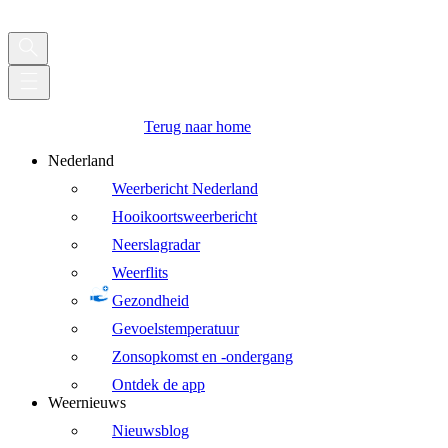
Terug naar home
Nederland
Weerbericht Nederland
Hooikoortsweerbericht
Neerslagradar
Weerflits
Gezondheid
Gevoelstemperatuur
Zonsopkomst en -ondergang
Ontdek de app
Weernieuws
Nieuwsblog