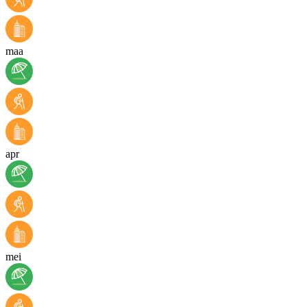
maa
apr
mei