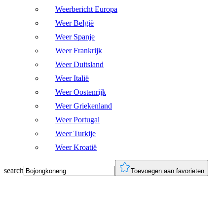
Weerbericht Europa
Weer België
Weer Spanje
Weer Frankrijk
Weer Duitsland
Weer Italië
Weer Oostenrijk
Weer Griekenland
Weer Portugal
Weer Turkije
Weer Kroatië
search
Toevoegen aan favorieten