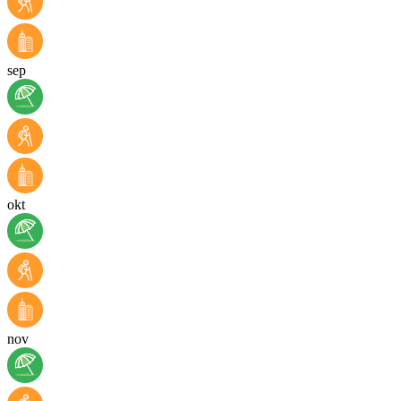
sep
okt
nov