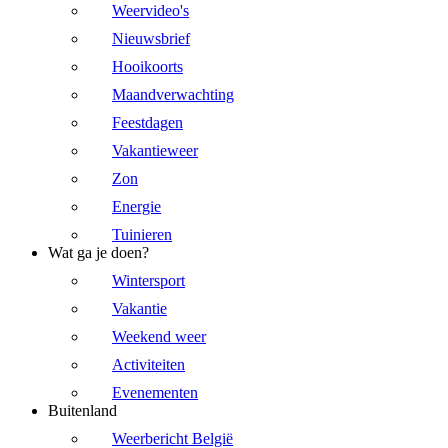
Weervideo's
Nieuwsbrief
Hooikoorts
Maandverwachting
Feestdagen
Vakantieweer
Zon
Energie
Tuinieren
Wat ga je doen?
Wintersport
Vakantie
Weekend weer
Activiteiten
Evenementen
Buitenland
Weerbericht België