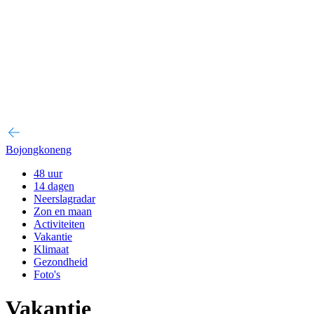
Bojongkoneng
48 uur
14 dagen
Neerslagradar
Zon en maan
Activiteiten
Vakantie
Klimaat
Gezondheid
Foto's
Vakantie