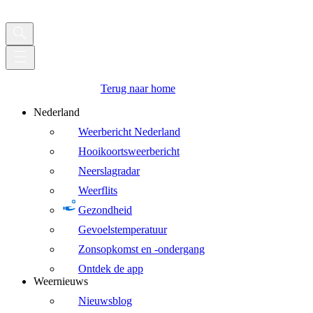
Terug naar home
Nederland
Weerbericht Nederland
Hooikoortsweerbericht
Neerslagradar
Weerflits
Gezondheid
Gevoelstemperatuur
Zonsopkomst en -ondergang
Ontdek de app
Weernieuws
Nieuwsblog