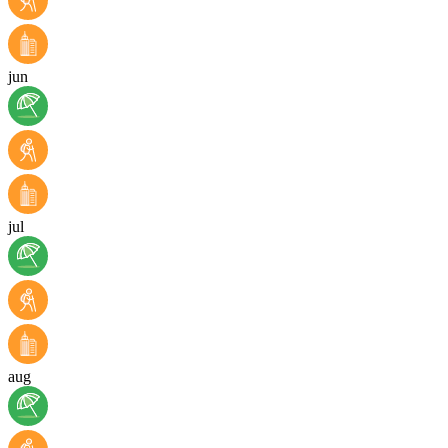
jun
jul
aug