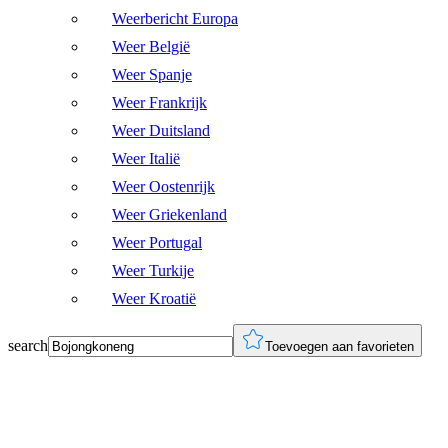
Weerbericht Europa
Weer België
Weer Spanje
Weer Frankrijk
Weer Duitsland
Weer Italië
Weer Oostenrijk
Weer Griekenland
Weer Portugal
Weer Turkije
Weer Kroatië
search
Toevoegen aan favorieten