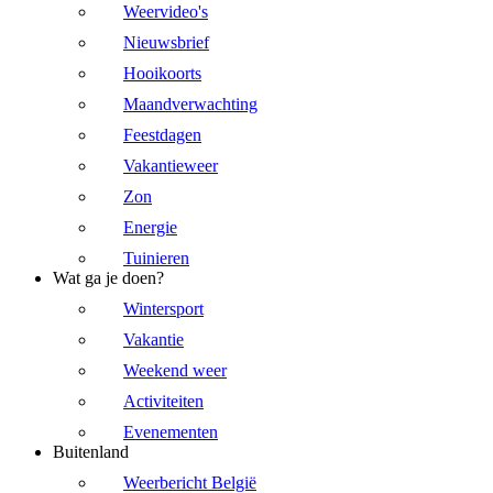
Weervideo's
Nieuwsbrief
Hooikoorts
Maandverwachting
Feestdagen
Vakantieweer
Zon
Energie
Tuinieren
Wat ga je doen?
Wintersport
Vakantie
Weekend weer
Activiteiten
Evenementen
Buitenland
Weerbericht België