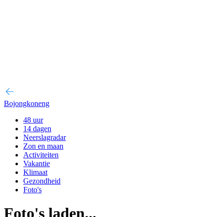
Bojongkoneng
48 uur
14 dagen
Neerslagradar
Zon en maan
Activiteiten
Vakantie
Klimaat
Gezondheid
Foto's
Foto's laden...