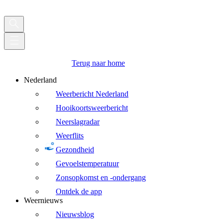
Terug naar home
Nederland
Weerbericht Nederland
Hooikoortsweerbericht
Neerslagradar
Weerflits
Gezondheid
Gevoelstemperatuur
Zonsopkomst en -ondergang
Ontdek de app
Weernieuws
Nieuwsblog