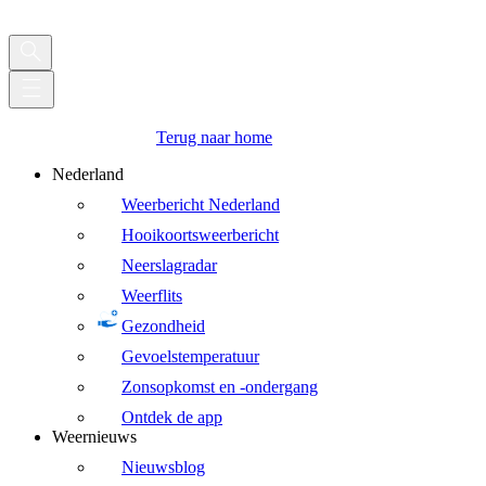
Terug naar home
Nederland
Weerbericht Nederland
Hooikoortsweerbericht
Neerslagradar
Weerflits
Gezondheid
Gevoelstemperatuur
Zonsopkomst en -ondergang
Ontdek de app
Weernieuws
Nieuwsblog