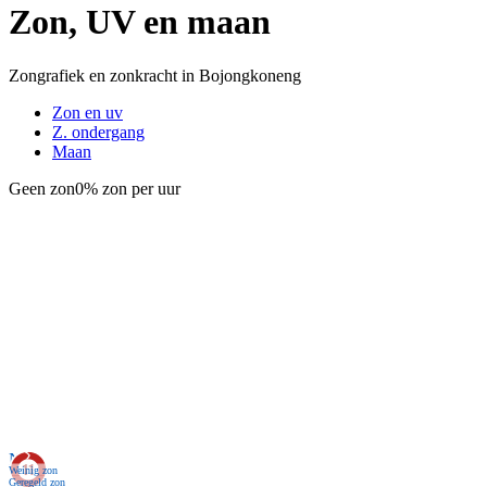
Zon, UV en maan
Zongrafiek en zonkracht in Bojongkoneng
Zon en uv
Z. ondergang
Maan
Geen zon
0% zon per uur
Nu
Weinig zon
Geregeld zon