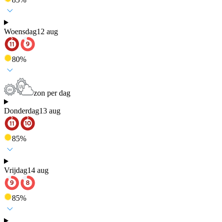
Woensdag
12 aug
80
%
zon per dag
Donderdag
13 aug
85
%
Vrijdag
14 aug
85
%