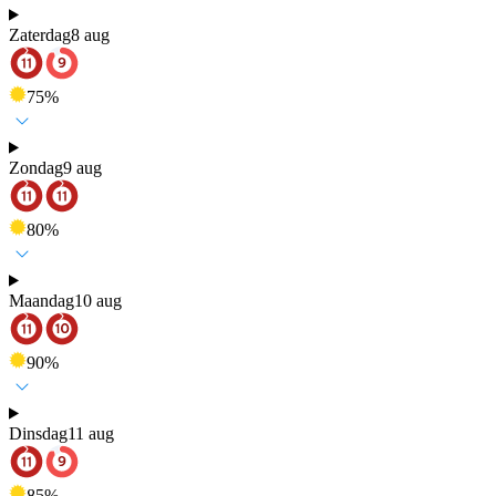
Zaterdag
8 aug
75
%
Zondag
9 aug
80
%
Maandag
10 aug
90
%
Dinsdag
11 aug
85
%