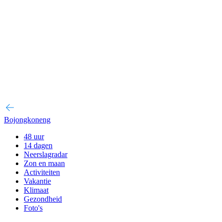
Bojongkoneng
48 uur
14 dagen
Neerslagradar
Zon en maan
Activiteiten
Vakantie
Klimaat
Gezondheid
Foto's