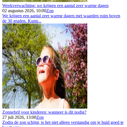
Weekverwachting: we krijgen een aantal zeer warme dagen
02 augustus 2026, 10:00
Zon
We krijgen een aantal zeer warme dagen met waarden ruim boven
de 30 graden. Kunn...
Zonnebril voor kinderen: wanneer is dit nodig?
27 juli 2026, 13:00
Zon
Zodra de zon schijnt, is het niet alleen verstandig om je huid goed te