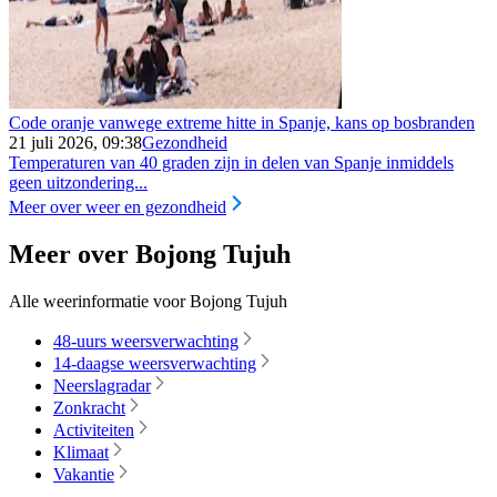
Code oranje vanwege extreme hitte in Spanje, kans op bosbranden
21 juli 2026, 09:38
Gezondheid
Temperaturen van 40 graden zijn in delen van Spanje inmiddels
geen uitzondering...
Meer over weer en gezondheid
Meer over Bojong Tujuh
Alle weerinformatie voor Bojong Tujuh
48-uurs weersverwachting
14-daagse weersverwachting
Neerslagradar
Zonkracht
Activiteiten
Klimaat
Vakantie