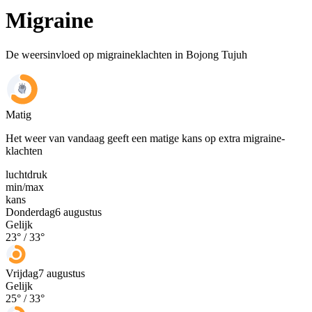
Migraine
De weersinvloed op migraineklachten in Bojong Tujuh
Matig
Het weer van vandaag geeft een matige kans op extra migraine-
klachten
luchtdruk
min
/
max
kans
Donderdag
6 augustus
Gelijk
23
° /
33
°
Vrijdag
7 augustus
Gelijk
25
° /
33
°