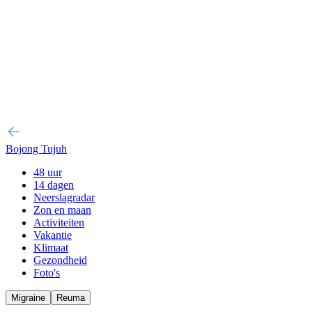
Bojong Tujuh
48 uur
14 dagen
Neerslagradar
Zon en maan
Activiteiten
Vakantie
Klimaat
Gezondheid
Foto's
Migraine
Reuma