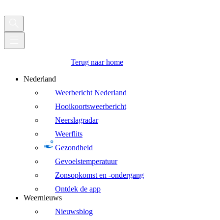
Terug naar home
Nederland
Weerbericht Nederland
Hooikoortsweerbericht
Neerslagradar
Weerflits
Gezondheid
Gevoelstemperatuur
Zonsopkomst en -ondergang
Ontdek de app
Weernieuws
Nieuwsblog