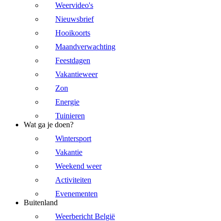
Weervideo's
Nieuwsbrief
Hooikoorts
Maandverwachting
Feestdagen
Vakantieweer
Zon
Energie
Tuinieren
Wat ga je doen?
Wintersport
Vakantie
Weekend weer
Activiteiten
Evenementen
Buitenland
Weerbericht België