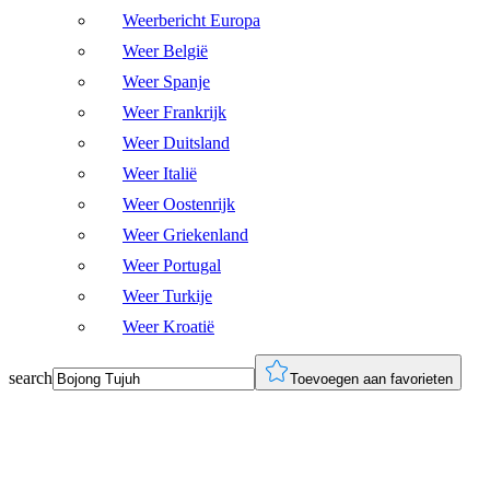
Weerbericht Europa
Weer België
Weer Spanje
Weer Frankrijk
Weer Duitsland
Weer Italië
Weer Oostenrijk
Weer Griekenland
Weer Portugal
Weer Turkije
Weer Kroatië
search
Toevoegen aan favorieten