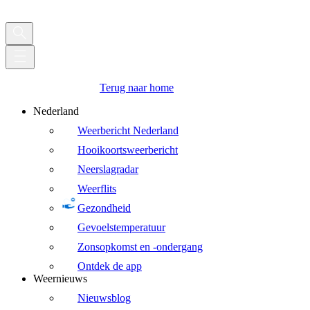
Terug naar home
Nederland
Weerbericht Nederland
Hooikoortsweerbericht
Neerslagradar
Weerflits
Gezondheid
Gevoelstemperatuur
Zonsopkomst en -ondergang
Ontdek de app
Weernieuws
Nieuwsblog