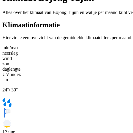
Alles over het klimaat van Bojong Tujuh en wat je per maand kunt v
Klimaatinformatie
Hier zie je een overzicht van de gemiddelde klimaatcijfers per maan
min/max.
neerslag
wind
zon
daglengte
UV-index
jan
24
°
/
30
°
12
uur