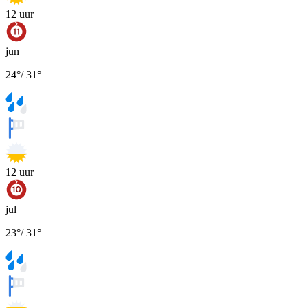
12
uur
jun
24
°
/
31
°
12
uur
jul
23
°
/
31
°