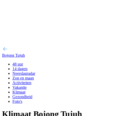
Bojong Tujuh
48 uur
14 dagen
Neerslagradar
Zon en maan
Activiteiten
Vakantie
Klimaat
Gezondheid
Foto's
Klimaat Bojong Tujuh