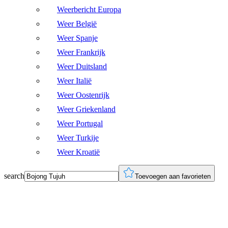
Weerbericht Europa
Weer België
Weer Spanje
Weer Frankrijk
Weer Duitsland
Weer Italië
Weer Oostenrijk
Weer Griekenland
Weer Portugal
Weer Turkije
Weer Kroatië
search
Toevoegen aan favorieten