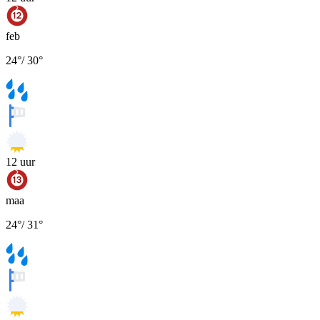
feb
24
°
/
30
°
12
uur
maa
24
°
/
31
°