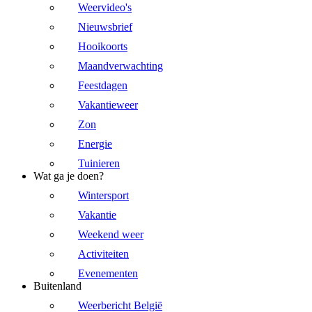
Weervideo's
Nieuwsbrief
Hooikoorts
Maandverwachting
Feestdagen
Vakantieweer
Zon
Energie
Tuinieren
Wat ga je doen?
Wintersport
Vakantie
Weekend weer
Activiteiten
Evenementen
Buitenland
Weerbericht België