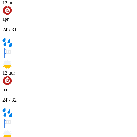
12
uur
apr
24
°
/
31
°
12
uur
mei
24
°
/
32
°