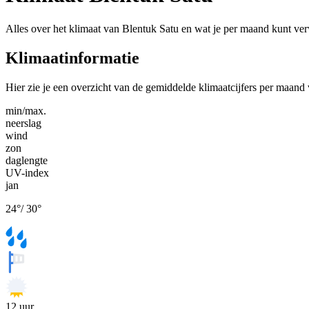
Alles over het klimaat van Blentuk Satu en wat je per maand kunt ve
Klimaatinformatie
Hier zie je een overzicht van de gemiddelde klimaatcijfers per maand
min/max.
neerslag
wind
zon
daglengte
UV-index
jan
24
°
/
30
°
12
uur