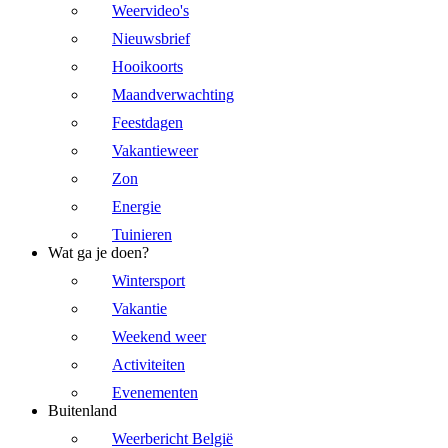
Weervideo's
Nieuwsbrief
Hooikoorts
Maandverwachting
Feestdagen
Vakantieweer
Zon
Energie
Tuinieren
Wat ga je doen?
Wintersport
Vakantie
Weekend weer
Activiteiten
Evenementen
Buitenland
Weerbericht België