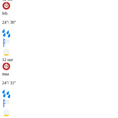
feb
24
°
/
30
°
12
uur
maa
24
°
/
31
°