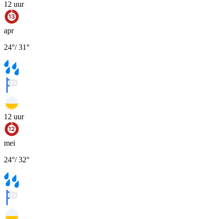
12
uur
apr
24
°
/
31
°
12
uur
mei
24
°
/
32
°