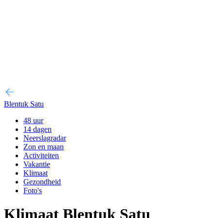
Blentuk Satu
48 uur
14 dagen
Neerslagradar
Zon en maan
Activiteiten
Vakantie
Klimaat
Gezondheid
Foto's
Klimaat Blentuk Satu