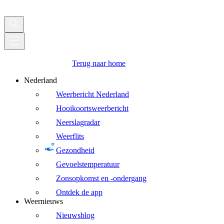
Terug naar home
Nederland
Weerbericht Nederland
Hooikoortsweerbericht
Neerslagradar
Weerflits
Gezondheid
Gevoelstemperatuur
Zonsopkomst en -ondergang
Ontdek de app
Weernieuws
Nieuwsblog