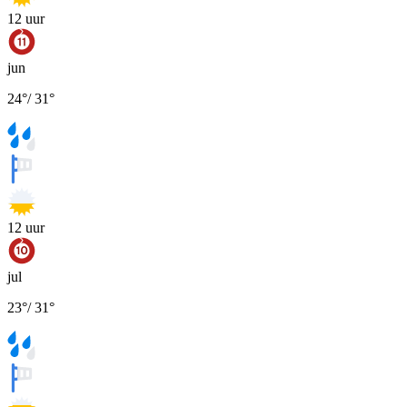
12
uur
jun
24
°
/
31
°
12
uur
jul
23
°
/
31
°