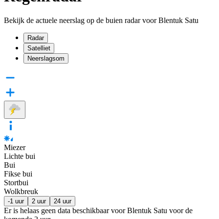
Bekijk de actuele neerslag op de buien radar voor Blentuk Satu
Radar
Satelliet
Neerslagsom
Miezer
Lichte bui
Bui
Fikse bui
Stortbui
Wolkbreuk
-1 uur
2 uur
24 uur
Er is helaas geen data beschikbaar voor Blentuk Satu voor de