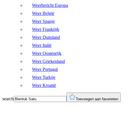
Weerbericht Europa
Weer België
Weer Spanje
Weer Frankrijk
Weer Duitsland
Weer Italië
Weer Oostenrijk
Weer Griekenland
Weer Portugal
Weer Turkije
Weer Kroatië
search
Toevoegen aan favorieten