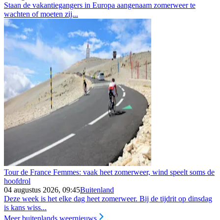
Staan de vakantiegangers in Europa aangenaam zomerweer te
wachten of moeten zij...
Tour de France Femmes: vaak heet zomerweer, wind speelt soms de
hoofdrol
04 augustus 2026, 09:45
Buitenland
Deze week is het elke dag heet zomerweer. Bij de tijdrit op dinsdag
is kans wiss...
Meer buitenlands weernieuws