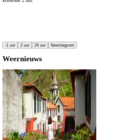
komende
2 uur
.
-1 uur
2 uur
24 uur
Neerslagsom
Weernieuws