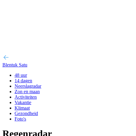
Blentuk Satu
48 uur
14 dagen
Neerslagradar
Zon en maan
Activiteiten
Vakantie
Klimaat
Gezondheid
Foto's
Regenradar