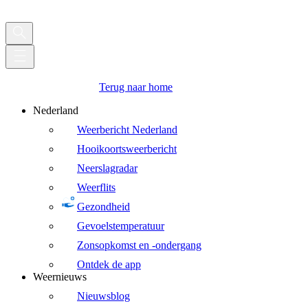
Terug naar home
Nederland
Weerbericht Nederland
Hooikoortsweerbericht
Neerslagradar
Weerflits
Gezondheid
Gevoelstemperatuur
Zonsopkomst en -ondergang
Ontdek de app
Weernieuws
Nieuwsblog