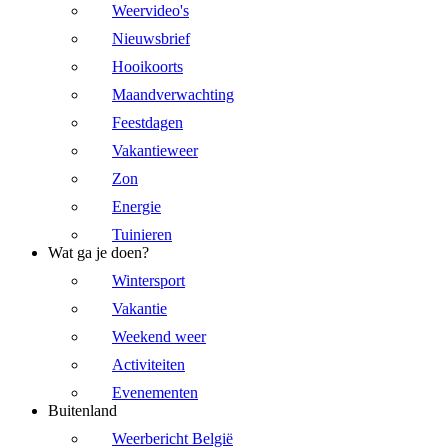
Weervideo's
Nieuwsbrief
Hooikoorts
Maandverwachting
Feestdagen
Vakantieweer
Zon
Energie
Tuinieren
Wat ga je doen?
Wintersport
Vakantie
Weekend weer
Activiteiten
Evenementen
Buitenland
Weerbericht België