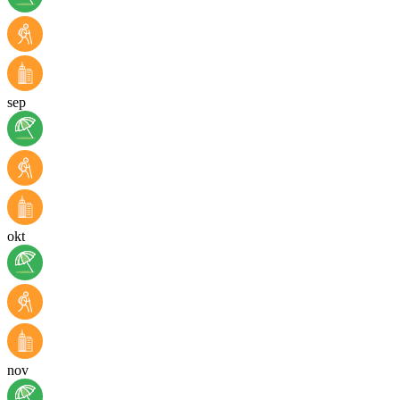
sep
okt
nov