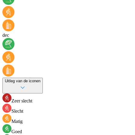
dec
Uitleg van de iconen
Zeer slecht
Slecht
Matig
Goed