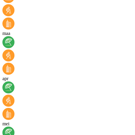
maa
apr
mei