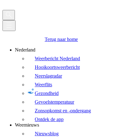
Terug naar home
Nederland
Weerbericht Nederland
Hooikoortsweerbericht
Neerslagradar
Weerflits
Gezondheid
Gevoelstemperatuur
Zonsopkomst en -ondergang
Ontdek de app
Weernieuws
Nieuwsblog