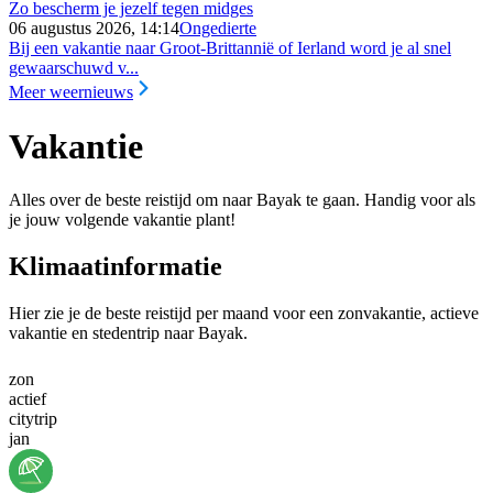
Zo bescherm je jezelf tegen midges
06 augustus 2026, 14:14
Ongedierte
Bij een vakantie naar Groot-Brittannië of Ierland word je al snel
gewaarschuwd v...
Meer weernieuws
Vakantie
Alles over de beste reistijd om naar Bayak te gaan. Handig voor als
je jouw volgende vakantie plant!
Klimaatinformatie
Hier zie je de beste reistijd per maand voor een zonvakantie, actieve
vakantie en stedentrip naar Bayak.
zon
actief
citytrip
jan