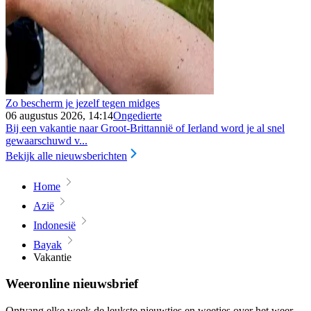
Zo bescherm je jezelf tegen midges
06 augustus 2026, 14:14
Ongedierte
Bij een vakantie naar Groot-Brittannië of Ierland word je al snel
gewaarschuwd v...
Bekijk alle nieuwsberichten
Home
Azië
Indonesië
Bayak
Vakantie
Weeronline nieuwsbrief
Ontvang elke week de leukste nieuwtjes en weetjes over het weer