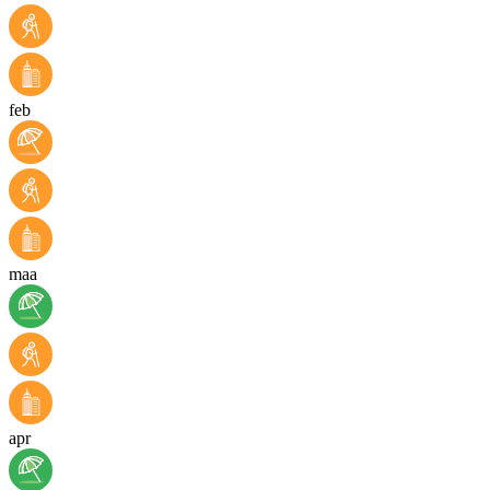
feb
maa
apr