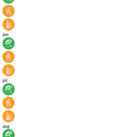
jun
jul
aug