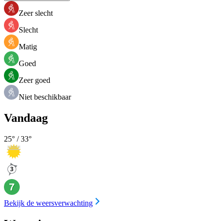
Zeer slecht
Slecht
Matig
Goed
Zeer goed
Niet beschikbaar
Vandaag
25
° /
33
°
Bekijk de weersverwachting