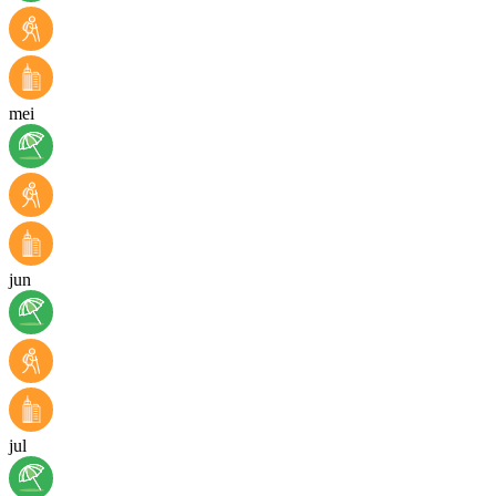
mei
jun
jul