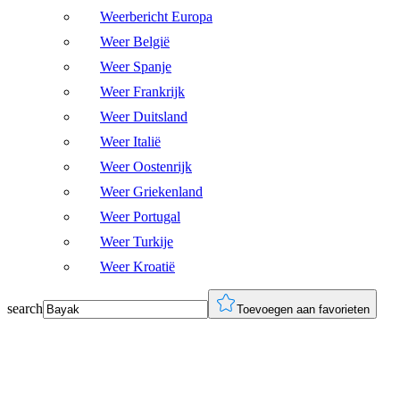
Weerbericht Europa
Weer België
Weer Spanje
Weer Frankrijk
Weer Duitsland
Weer Italië
Weer Oostenrijk
Weer Griekenland
Weer Portugal
Weer Turkije
Weer Kroatië
search
Toevoegen aan favorieten