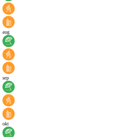
aug
sep
okt