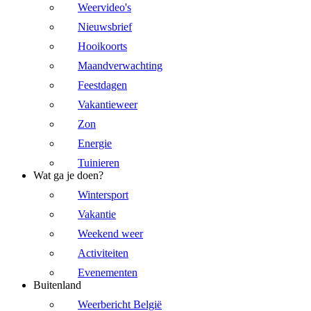
Weervideo's
Nieuwsbrief
Hooikoorts
Maandverwachting
Feestdagen
Vakantieweer
Zon
Energie
Tuinieren
Wat ga je doen?
Wintersport
Vakantie
Weekend weer
Activiteiten
Evenementen
Buitenland
Weerbericht België