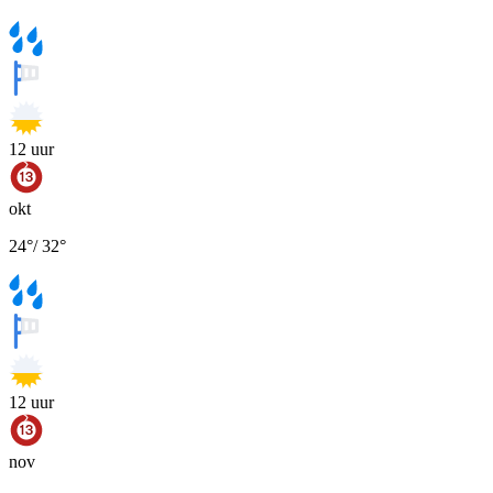
12
uur
okt
24
°
/
32
°
12
uur
nov