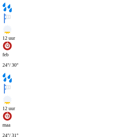
12
uur
feb
24
°
/
30
°
12
uur
maa
24
°
/
31
°