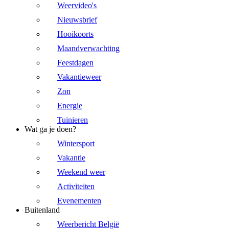
Weervideo's
Nieuwsbrief
Hooikoorts
Maandverwachting
Feestdagen
Vakantieweer
Zon
Energie
Tuinieren
Wat ga je doen?
Wintersport
Vakantie
Weekend weer
Activiteiten
Evenementen
Buitenland
Weerbericht België