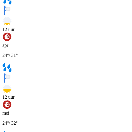
12
uur
apr
24
°
/
31
°
12
uur
mei
24
°
/
32
°