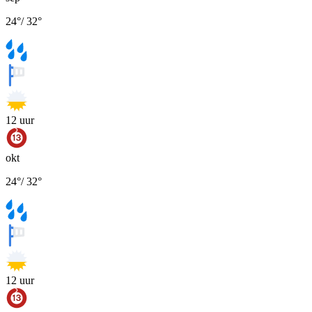
24
°
/
32
°
12
uur
okt
24
°
/
32
°
12
uur