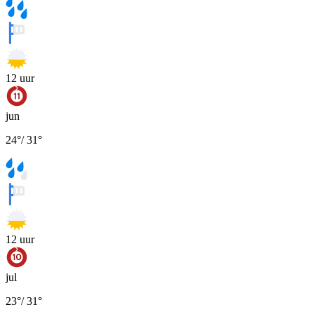
12
uur
jun
24
°
/
31
°
12
uur
jul
23
°
/
31
°