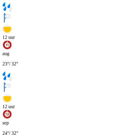
12
uur
aug
23
°
/
32
°
12
uur
sep
24
°
/
32
°