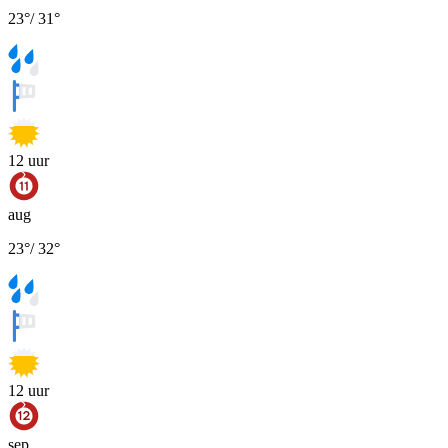
23
°
/
31
°
12
uur
aug
23
°
/
32
°
12
uur
sep