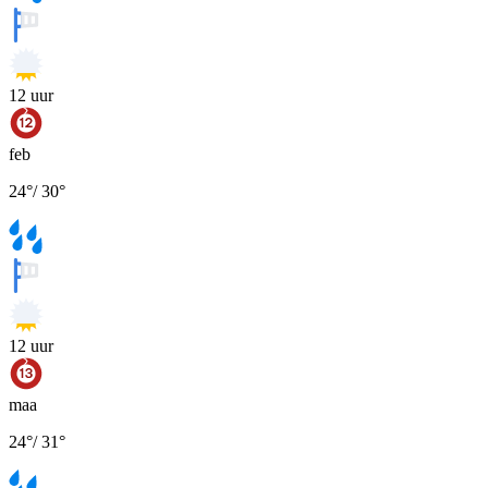
12
uur
feb
24
°
/
30
°
12
uur
maa
24
°
/
31
°