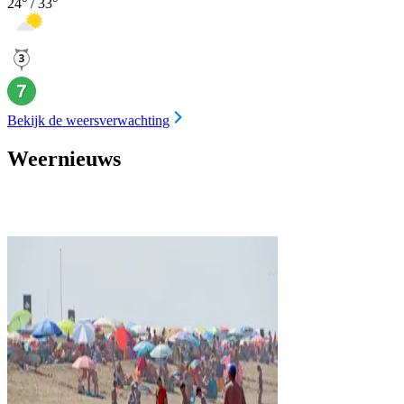
24
° /
33
°
Bekijk de weersverwachting
Weernieuws