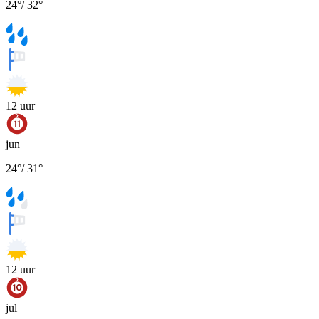
24
°
/
32
°
12
uur
jun
24
°
/
31
°
12
uur
jul