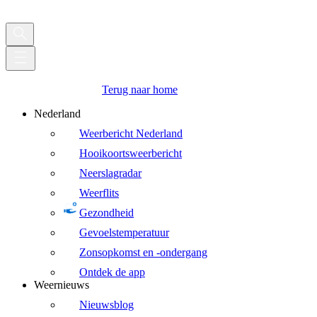
Terug naar home
Nederland
Weerbericht Nederland
Hooikoortsweerbericht
Neerslagradar
Weerflits
Gezondheid
Gevoelstemperatuur
Zonsopkomst en -ondergang
Ontdek de app
Weernieuws
Nieuwsblog