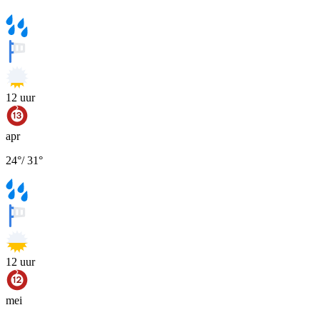
12
uur
apr
24
°
/
31
°
12
uur
mei