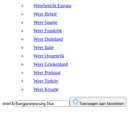
Weerbericht Europa
Weer België
Weer Spanje
Weer Frankrijk
Weer Duitsland
Weer Italië
Weer Oostenrijk
Weer Griekenland
Weer Portugal
Weer Turkije
Weer Kroatië
search
Toevoegen aan favorieten