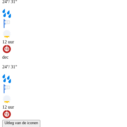
24
°
/
31
°
12
uur
dec
24
°
/
31
°
12
uur
Uitleg van de iconen