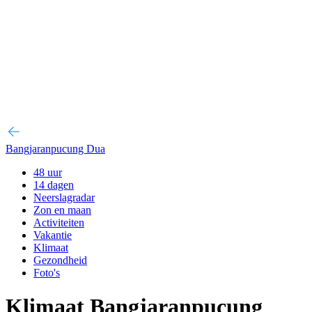
Bangjaranpucung Dua
48 uur
14 dagen
Neerslagradar
Zon en maan
Activiteiten
Vakantie
Klimaat
Gezondheid
Foto's
Klimaat Bangjaranpucung