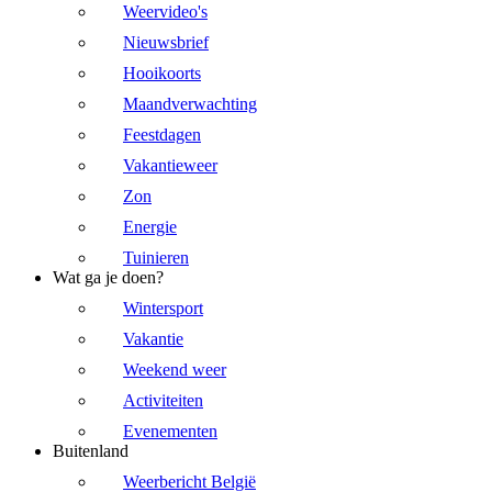
Weervideo's
Nieuwsbrief
Hooikoorts
Maandverwachting
Feestdagen
Vakantieweer
Zon
Energie
Tuinieren
Wat ga je doen?
Wintersport
Vakantie
Weekend weer
Activiteiten
Evenementen
Buitenland
Weerbericht België