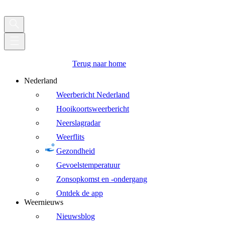
Terug naar home
Nederland
Weerbericht Nederland
Hooikoortsweerbericht
Neerslagradar
Weerflits
Gezondheid
Gevoelstemperatuur
Zonsopkomst en -ondergang
Ontdek de app
Weernieuws
Nieuwsblog