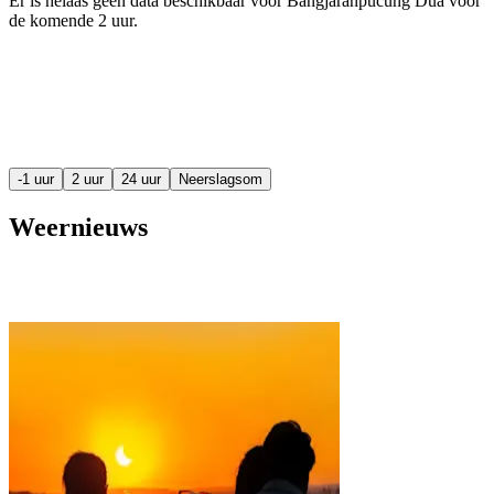
Er is helaas geen data beschikbaar voor Bangjaranpucung Dua voor
de komende
2 uur
.
-1 uur
2 uur
24 uur
Neerslagsom
Weernieuws