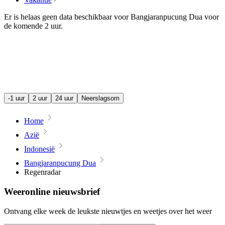
Er is helaas geen data beschikbaar voor Bangjaranpucung Dua voor
de komende
2 uur
.
-1 uur
2 uur
24 uur
Neerslagsom
Home
Azië
Indonesië
Bangjaranpucung Dua
Regenradar
Weeronline nieuwsbrief
Ontvang elke week de leukste nieuwtjes en weetjes over het weer