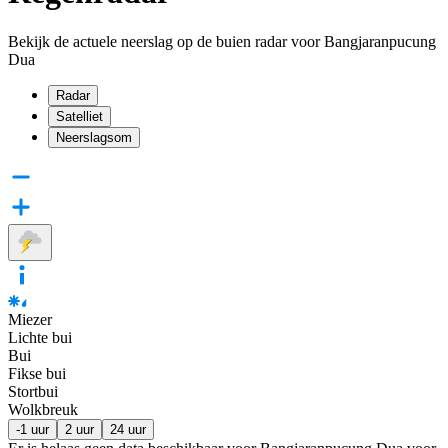
Bekijk de actuele neerslag op de buien radar voor Bangjaranpucung
Dua
Radar
Satelliet
Neerslagsom
Miezer
Lichte bui
Bui
Fikse bui
Stortbui
Wolkbreuk
-1 uur
2 uur
24 uur