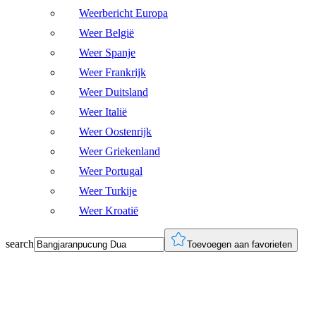
Weerbericht Europa
Weer België
Weer Spanje
Weer Frankrijk
Weer Duitsland
Weer Italië
Weer Oostenrijk
Weer Griekenland
Weer Portugal
Weer Turkije
Weer Kroatië
search
Toevoegen aan favorieten