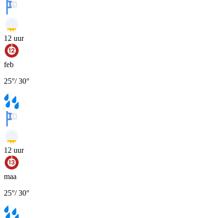
12
uur
feb
25
°
/
30
°
12
uur
maa
25
°
/
30
°