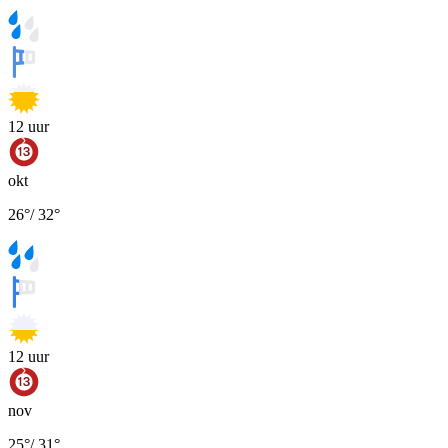
12
uur
okt
26
°
/
32
°
12
uur
nov
25
°
/
31
°