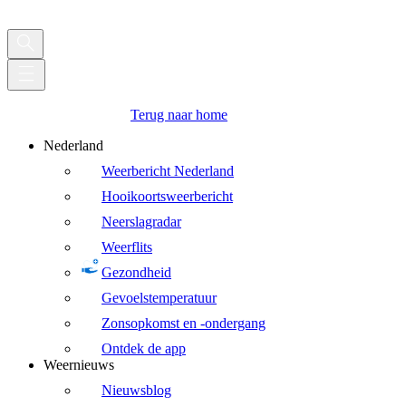
Terug naar home
Nederland
Weerbericht Nederland
Hooikoortsweerbericht
Neerslagradar
Weerflits
Gezondheid
Gevoelstemperatuur
Zonsopkomst en -ondergang
Ontdek de app
Weernieuws
Nieuwsblog