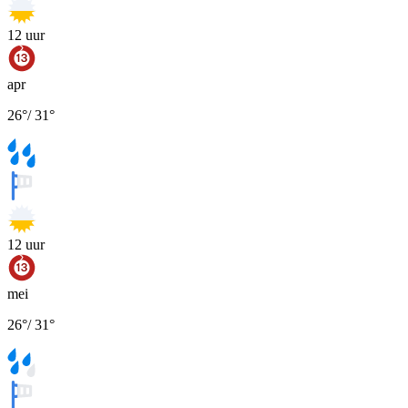
12
uur
apr
26
°
/
31
°
12
uur
mei
26
°
/
31
°