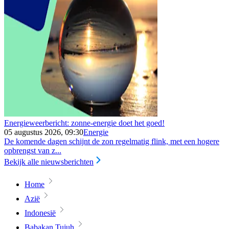
Energieweerbericht: zonne-energie doet het goed!
05 augustus 2026, 09:30
Energie
De komende dagen schijnt de zon regelmatig flink, met een hogere
opbrengst van z...
Bekijk alle nieuwsberichten
Home
Azië
Indonesië
Babakan Tujuh