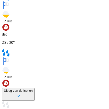
12
uur
dec
25
°
/
30
°
12
uur
Uitleg van de iconen