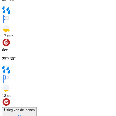
12
uur
dec
25
°
/
30
°
12
uur
Uitleg van de iconen