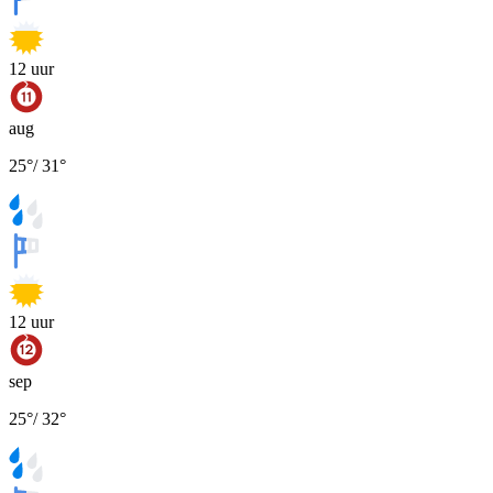
12
uur
aug
25
°
/
31
°
12
uur
sep
25
°
/
32
°