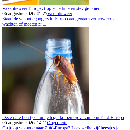
Vakantieweer Europa: tropische hitte en stevige buien
06 augustus 2026, 05:25
Vakantieweer
Staan de vakantiegangers in Europa aangenaam zomerweer te
wachten of moeten zij...
Deze nare beestjes kun je tegenkomen op vakantie in Zuid-Europa
05 augustus 2026, 14:11
Ongedierte
Ga je op vakantie naar Zuid-Europa? Lees welke vijf beestjes je