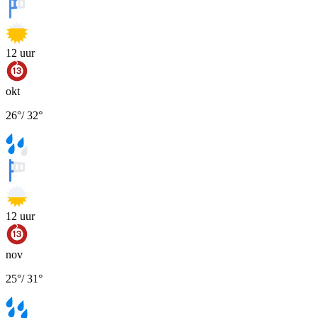
12
uur
okt
26
°
/
32
°
12
uur
nov
25
°
/
31
°