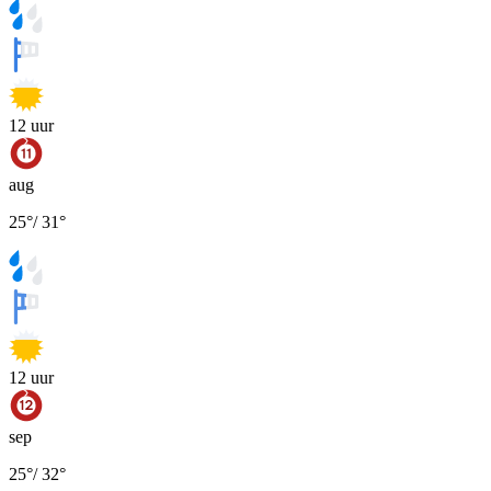
12
uur
aug
25
°
/
31
°
12
uur
sep
25
°
/
32
°