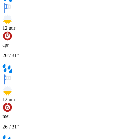
12
uur
apr
26
°
/
31
°
12
uur
mei
26
°
/
31
°