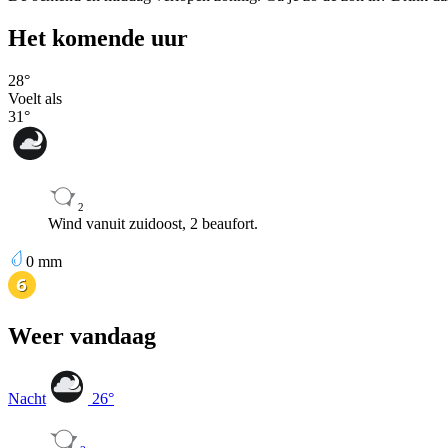
Het komende uur
28
°
Voelt als
31
°
2
Wind vanuit zuidoost, 2 beaufort.
0
mm
Weer vandaag
Nacht
26
°