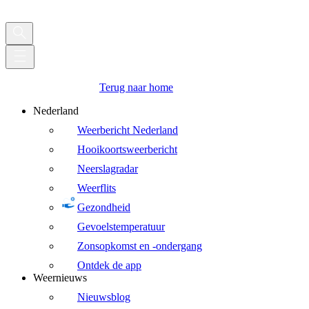
Terug naar home
Nederland
Weerbericht Nederland
Hooikoortsweerbericht
Neerslagradar
Weerflits
Gezondheid
Gevoelstemperatuur
Zonsopkomst en -ondergang
Ontdek de app
Weernieuws
Nieuwsblog