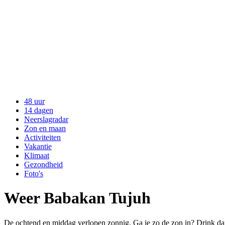
48 uur
14 dagen
Neerslagradar
Zon en maan
Activiteiten
Vakantie
Klimaat
Gezondheid
Foto's
Weer Babakan Tujuh
De ochtend en middag verlopen zonnig. Ga je zo de zon in? Drink dan