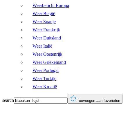
Weerbericht Europa
Weer België
Weer Spanje
Weer Frankrijk
Weer Duitsland
Weer Italië
Weer Oostenrijk
Weer Griekenland
Weer Portugal
Weer Turkije
Weer Kroatië
search
Toevoegen aan favorieten