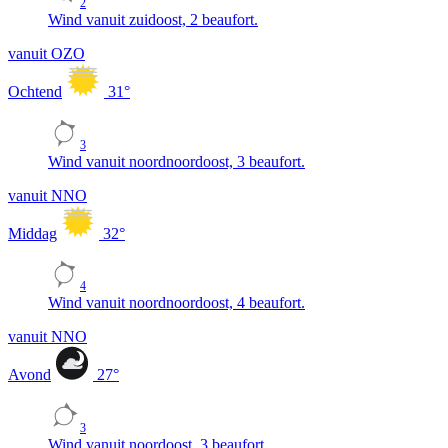
2
Wind vanuit zuidoost, 2 beaufort.
vanuit OZO
Ochtend
31
°
3
Wind vanuit noordnoordoost, 3 beaufort.
vanuit NNO
Middag
32
°
4
Wind vanuit noordnoordoost, 4 beaufort.
vanuit NNO
Avond
27
°
3
Wind vanuit noordoost, 3 beaufort.