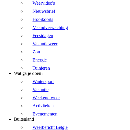
Weervideo's
Nieuwsbrief
Hooikoorts
Maandverwachting
Feestdagen
Vakantieweer
Zon
Energie
Tuinieren
Wat ga je doen?
Wintersport
Vakantie
Weekend weer
Activiteiten
Evenementen
Buitenland
Weerbericht België