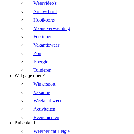
Weervideo's
Nieuwsbrief
Hooikoorts
Maandverwachting
Feestdagen
Vakantieweer
Zon
Energie
Tuinieren
Wat ga je doen?
Wintersport
Vakantie
Weekend weer
Activiteiten
Evenementen
Buitenland
Weerbericht België