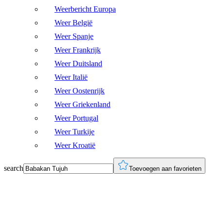
Weerbericht Europa
Weer België
Weer Spanje
Weer Frankrijk
Weer Duitsland
Weer Italië
Weer Oostenrijk
Weer Griekenland
Weer Portugal
Weer Turkije
Weer Kroatië
search
Toevoegen aan favorieten