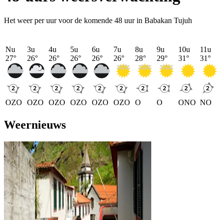
Het weer per uur voor de komende 48 uur in Babakan Tujuh
Nu
3u
4u
5u
6u
7u
8u
9u
10u
11u
27
°
26
°
26
°
26
°
26
°
26
°
28
°
29
°
31
°
31
°
OZO
OZO
OZO
OZO
OZO
OZO
O
O
ONO
NO
Weernieuws