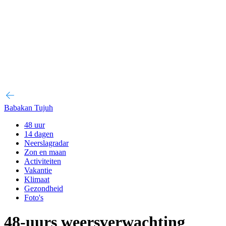
Babakan Tujuh
48 uur
14 dagen
Neerslagradar
Zon en maan
Activiteiten
Vakantie
Klimaat
Gezondheid
Foto's
48-uurs weersverwachting