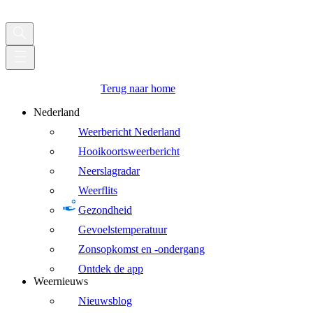
Terug naar home
Nederland
Weerbericht Nederland
Hooikoortsweerbericht
Neerslagradar
Weerflits
Gezondheid
Gevoelstemperatuur
Zonsopkomst en -ondergang
Ontdek de app
Weernieuws
Nieuwsblog