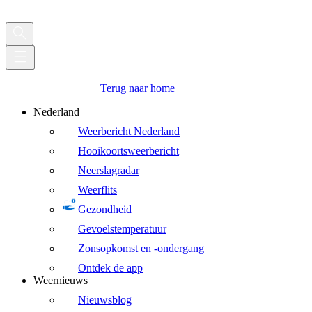
Terug naar home
Nederland
Weerbericht Nederland
Hooikoortsweerbericht
Neerslagradar
Weerflits
Gezondheid
Gevoelstemperatuur
Zonsopkomst en -ondergang
Ontdek de app
Weernieuws
Nieuwsblog