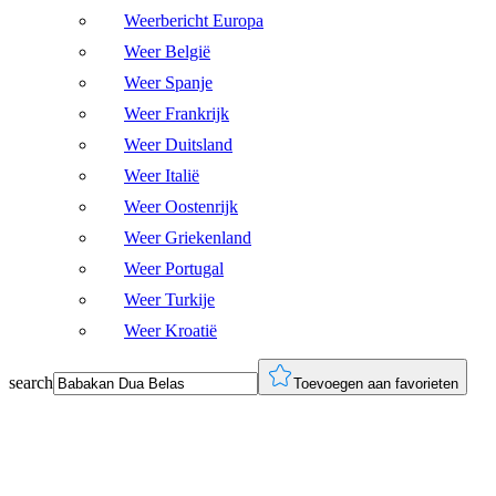
Weerbericht Europa
Weer België
Weer Spanje
Weer Frankrijk
Weer Duitsland
Weer Italië
Weer Oostenrijk
Weer Griekenland
Weer Portugal
Weer Turkije
Weer Kroatië
search
Toevoegen aan favorieten