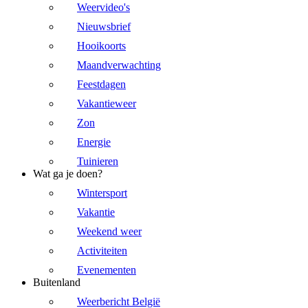
Weervideo's
Nieuwsbrief
Hooikoorts
Maandverwachting
Feestdagen
Vakantieweer
Zon
Energie
Tuinieren
Wat ga je doen?
Wintersport
Vakantie
Weekend weer
Activiteiten
Evenementen
Buitenland
Weerbericht België