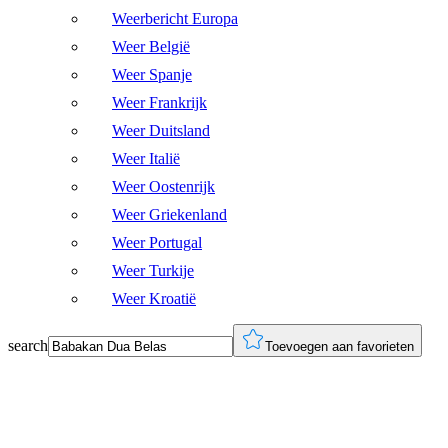
Weerbericht Europa
Weer België
Weer Spanje
Weer Frankrijk
Weer Duitsland
Weer Italië
Weer Oostenrijk
Weer Griekenland
Weer Portugal
Weer Turkije
Weer Kroatië
search
Toevoegen aan favorieten