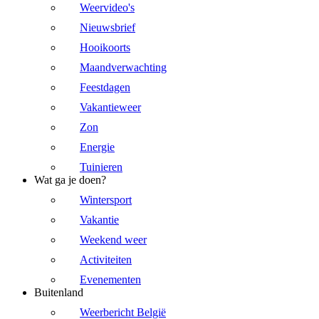
Weervideo's
Nieuwsbrief
Hooikoorts
Maandverwachting
Feestdagen
Vakantieweer
Zon
Energie
Tuinieren
Wat ga je doen?
Wintersport
Vakantie
Weekend weer
Activiteiten
Evenementen
Buitenland
Weerbericht België