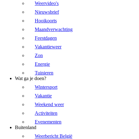
Weervideo's
Nieuwsbrief
Hooikoorts
Maandverwachting
Feestdagen
Vakantieweer
Zon
Energie
Tuinieren
Wat ga je doen?
Wintersport
Vakantie
Weekend weer
Activiteiten
Evenementen
Buitenland
Weerbericht België