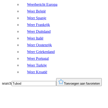
Weerbericht Europa
Weer België
Weer Spanje
Weer Frankrijk
Weer Duitsland
Weer Italië
Weer Oostenrijk
Weer Griekenland
Weer Portugal
Weer Turkije
Weer Kroatië
search
Toevoegen aan favorieten