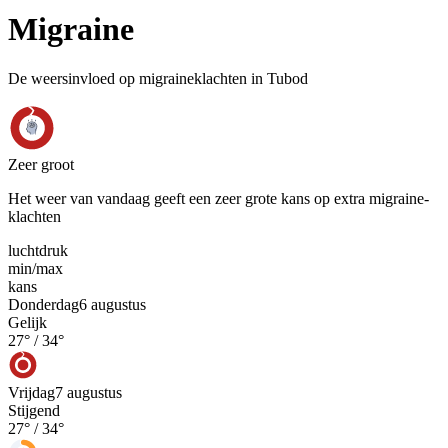
Migraine
De weersinvloed op migraineklachten in Tubod
Zeer groot
Het weer van vandaag geeft een zeer grote kans op extra migraine-
klachten
luchtdruk
min
/
max
kans
Donderdag
6 augustus
Gelijk
27
° /
34
°
Vrijdag
7 augustus
Stijgend
27
° /
34
°