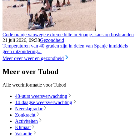
Code oranje vanwege extreme hitte in Spanje, kans op bosbranden
21 juli 2026, 09:38
Gezondheid
Temperaturen van 40 graden zijn in delen van Spanje inmiddels
geen uitzondering...
Meer over weer en gezondheid
Meer over Tubod
Alle weerinformatie voor Tubod
48-uurs weersverwachting
14-daagse weersverwachting
Neerslagradar
Zonkracht
Activiteiten
Klimaat
Vakantie