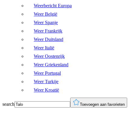
Weerbericht Europa
Weer België
Weer Spanje
Weer Frankrijk
Weer Duitsland
Weer Italië
Weer Oostenrijk
Weer Griekenland
Weer Portugal
Weer Turkije
Weer Kroatië
search
Toevoegen aan favorieten