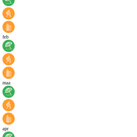
feb
maa
apr