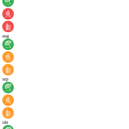
aug
sep
okt