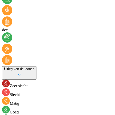
dec
Uitleg van de iconen
Zeer slecht
Slecht
Matig
Goed