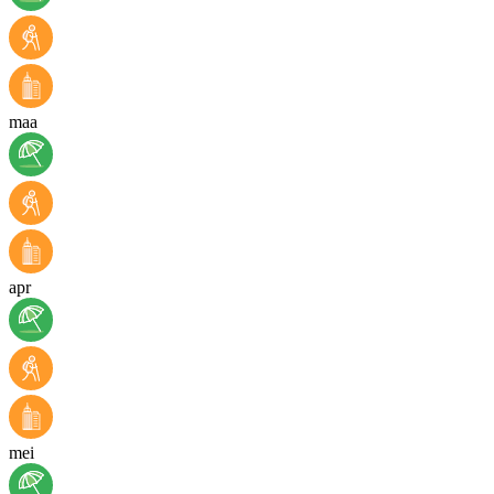
maa
apr
mei