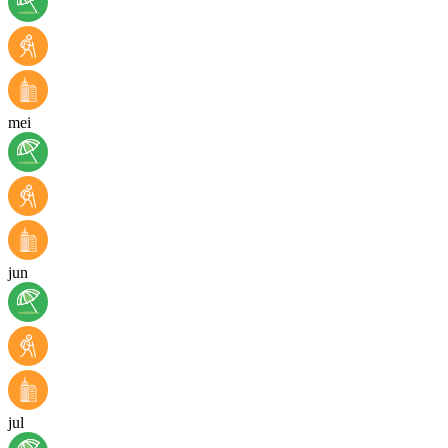
mei
jun
jul