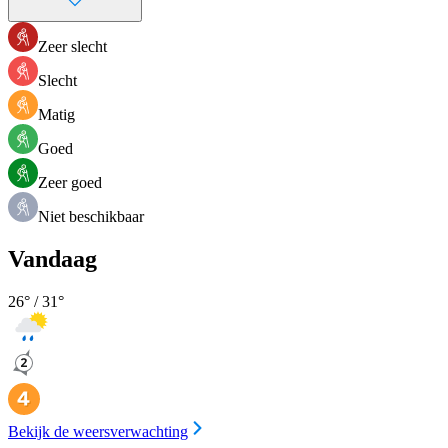
Zeer slecht
Slecht
Matig
Goed
Zeer goed
Niet beschikbaar
Vandaag
26
° /
31
°
Bekijk de weersverwachting