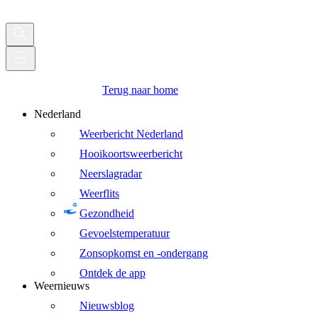
Terug naar home
Nederland
Weerbericht Nederland
Hooikoortsweerbericht
Neerslagradar
Weerflits
Gezondheid
Gevoelstemperatuur
Zonsopkomst en -ondergang
Ontdek de app
Weernieuws
Nieuwsblog