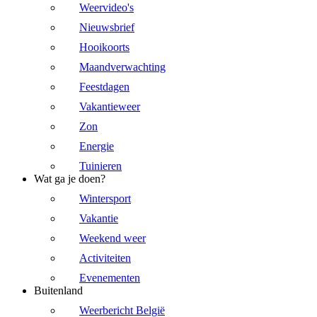
Weervideo's
Nieuwsbrief
Hooikoorts
Maandverwachting
Feestdagen
Vakantieweer
Zon
Energie
Tuinieren
Wat ga je doen?
Wintersport
Vakantie
Weekend weer
Activiteiten
Evenementen
Buitenland
Weerbericht België