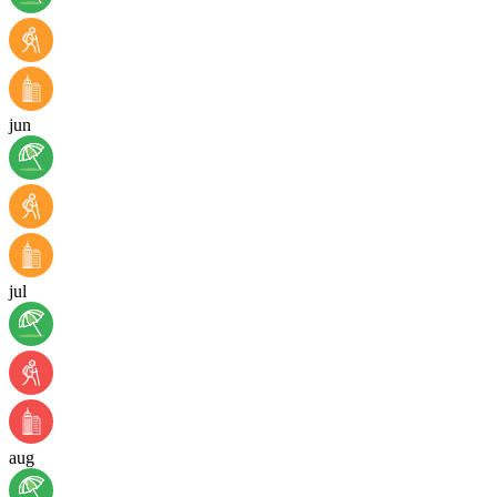
jun
jul
aug