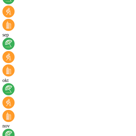
sep
okt
nov