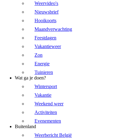
Weervideo's
Nieuwsbrief
Hooikoorts
Maandverwachting
Feestdagen
Vakantieweer
Zon
Energie
Tuinieren
Wat ga je doen?
Wintersport
Vakantie
Weekend weer
Activiteiten
Evenementen
Buitenland
Weerbericht België