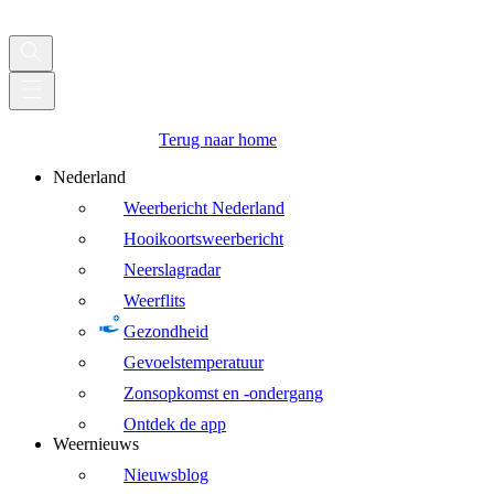
Terug naar home
Nederland
Weerbericht Nederland
Hooikoortsweerbericht
Neerslagradar
Weerflits
Gezondheid
Gevoelstemperatuur
Zonsopkomst en -ondergang
Ontdek de app
Weernieuws
Nieuwsblog