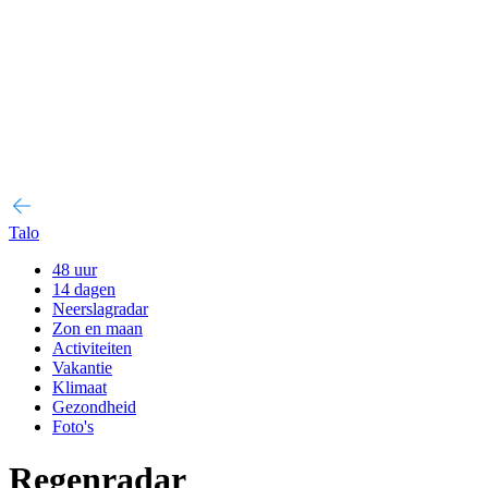
Talo
48 uur
14 dagen
Neerslagradar
Zon en maan
Activiteiten
Vakantie
Klimaat
Gezondheid
Foto's
Regenradar