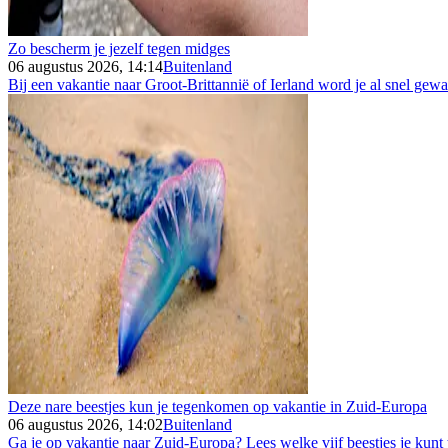
Zo bescherm je jezelf tegen midges
06 augustus 2026, 14:14
Buitenland
Bij een vakantie naar Groot-Brittannië of Ierland word je al snel gew
Deze nare beestjes kun je tegenkomen op vakantie in Zuid-Europa
06 augustus 2026, 14:02
Buitenland
Ga je op vakantie naar Zuid-Europa? Lees welke vijf beestjes je kunt