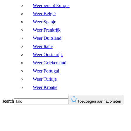
Weerbericht Europa
Weer België
Weer Spanje
Weer Frankrijk
Weer Duitsland
Weer Italië
Weer Oostenrijk
Weer Griekenland
Weer Portugal
Weer Turkije
Weer Kroatië
search
Toevoegen aan favorieten