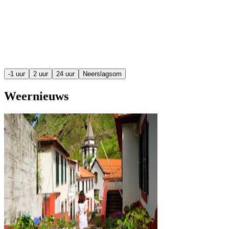
-1 uur
2 uur
24 uur
Neerslagsom
Weernieuws