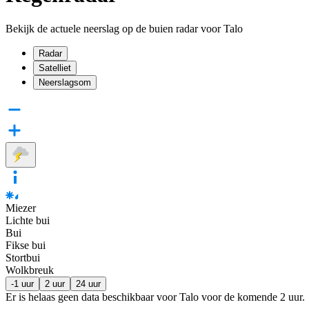
Bekijk de actuele neerslag op de buien radar voor Talo
Radar
Satelliet
Neerslagsom
Miezer
Lichte bui
Bui
Fikse bui
Stortbui
Wolkbreuk
-1 uur
2 uur
24 uur
Er is helaas geen data beschikbaar voor Talo voor de komende
2 uur
.