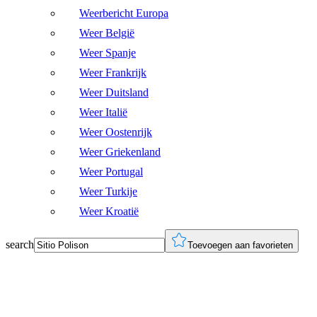
Weerbericht Europa
Weer België
Weer Spanje
Weer Frankrijk
Weer Duitsland
Weer Italië
Weer Oostenrijk
Weer Griekenland
Weer Portugal
Weer Turkije
Weer Kroatië
search
Toevoegen aan favorieten