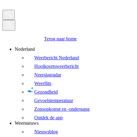
Terug naar home
Nederland
Weerbericht Nederland
Hooikoortsweerbericht
Neerslagradar
Weerflits
Gezondheid
Gevoelstemperatuur
Zonsopkomst en -ondergang
Ontdek de app
Weernieuws
Nieuwsblog