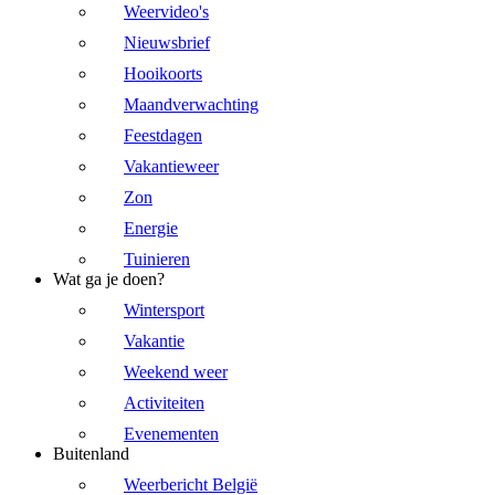
Weervideo's
Nieuwsbrief
Hooikoorts
Maandverwachting
Feestdagen
Vakantieweer
Zon
Energie
Tuinieren
Wat ga je doen?
Wintersport
Vakantie
Weekend weer
Activiteiten
Evenementen
Buitenland
Weerbericht België