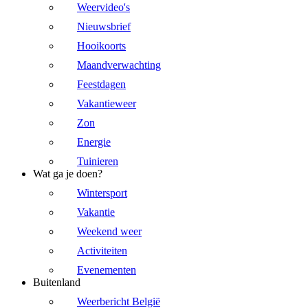
Weervideo's
Nieuwsbrief
Hooikoorts
Maandverwachting
Feestdagen
Vakantieweer
Zon
Energie
Tuinieren
Wat ga je doen?
Wintersport
Vakantie
Weekend weer
Activiteiten
Evenementen
Buitenland
Weerbericht België