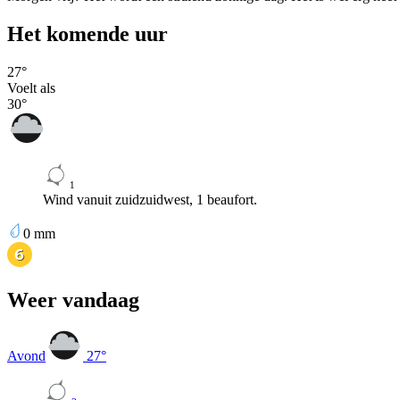
Het komende uur
27
°
Voelt als
30
°
1
Wind vanuit zuidzuidwest, 1 beaufort.
0
mm
Weer vandaag
Avond
27
°