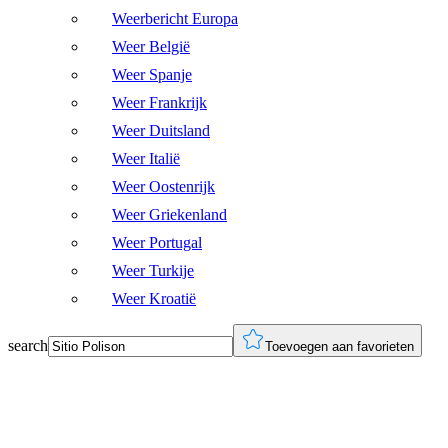
Weerbericht Europa
Weer België
Weer Spanje
Weer Frankrijk
Weer Duitsland
Weer Italië
Weer Oostenrijk
Weer Griekenland
Weer Portugal
Weer Turkije
Weer Kroatië
search
Toevoegen aan favorieten