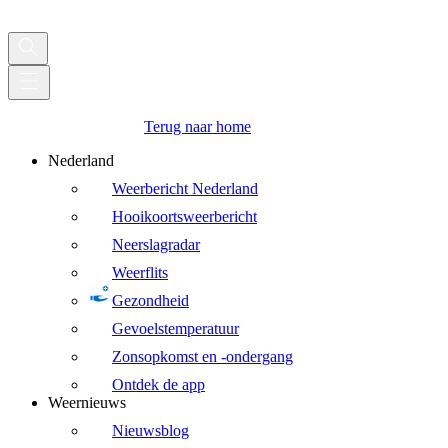
Terug naar home
Nederland
Weerbericht Nederland
Hooikoortsweerbericht
Neerslagradar
Weerflits
Gezondheid
Gevoelstemperatuur
Zonsopkomst en -ondergang
Ontdek de app
Weernieuws
Nieuwsblog