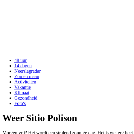
48 uur
14 dagen
Neerslagradar
Zon en maan
Activiteiten
Vakantie
Klimaat
Gezondheid
Foto's
Weer Sitio Polison
Morgen vrij? Het wordt een stralend zonnige dag. Het is wel erg hee