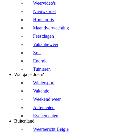
Weervideo's
Nieuwsbrief
Hooikoorts
Maandverwachting
Feestdagen
Vakantieweer
Zon
Energie
Tuinieren
Wat ga je doen?
Wintersport
Vakantie
Weekend weer
Activiteiten
Evenementen
Buitenland
Weerbericht België