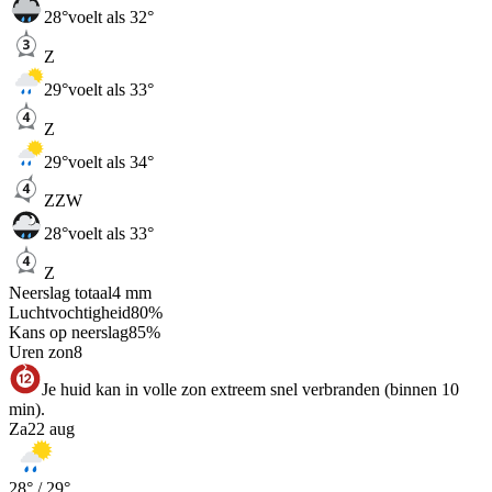
28
°
voelt als 32°
Z
29
°
voelt als 33°
Z
29
°
voelt als 34°
ZZW
28
°
voelt als 33°
Z
Neerslag totaal
4
mm
Luchtvochtigheid
80
%
Kans op neerslag
85
%
Uren zon
8
Je huid kan in volle zon extreem snel verbranden (binnen 10
min).
Za
22 aug
28
° /
29
°