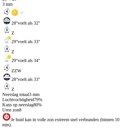
3
mm
28
°
voelt als 32°
Z
29
°
voelt als 33°
Z
29
°
voelt als 34°
ZZW
28
°
voelt als 33°
Z
Neerslag totaal
3
mm
Luchtvochtigheid
79
%
Kans op neerslag
80
%
Uren zon
8
Je huid kan in volle zon extreem snel verbranden (binnen 10
min).