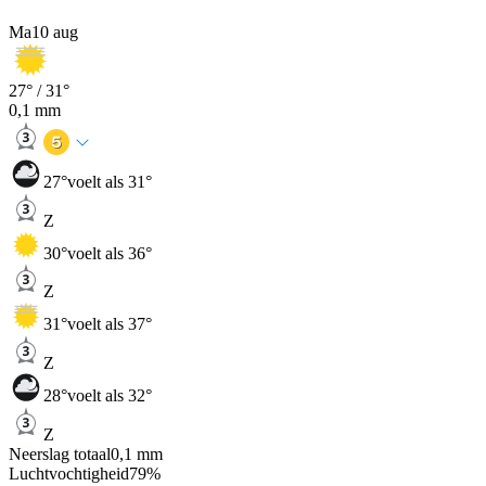
Ma
10 aug
27
° /
31
°
0,1
mm
27
°
voelt als 31°
Z
30
°
voelt als 36°
Z
31
°
voelt als 37°
Z
28
°
voelt als 32°
Z
Neerslag totaal
0,1
mm
Luchtvochtigheid
79
%