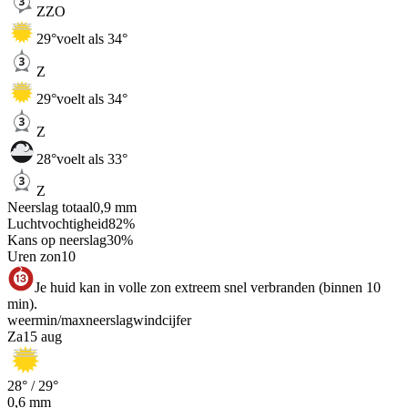
ZZO
29
°
voelt als 34°
Z
29
°
voelt als 34°
Z
28
°
voelt als 33°
Z
Neerslag totaal
0,9
mm
Luchtvochtigheid
82
%
Kans op neerslag
30
%
Uren zon
10
Je huid kan in volle zon extreem snel verbranden (binnen 10
min).
weer
min
/
max
neerslag
wind
cijfer
Za
15 aug
28
° /
29
°
0,6
mm