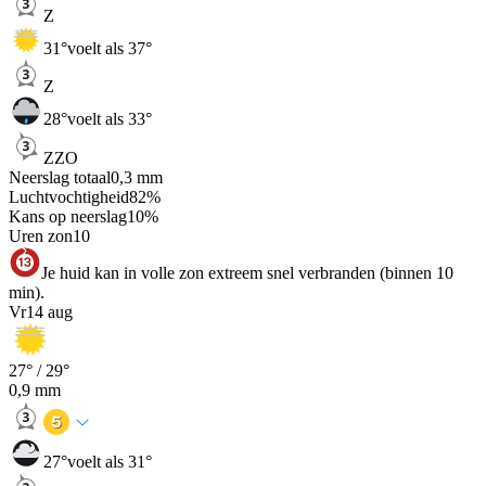
Z
31
°
voelt als 37°
Z
28
°
voelt als 33°
ZZO
Neerslag totaal
0,3
mm
Luchtvochtigheid
82
%
Kans op neerslag
10
%
Uren zon
10
Je huid kan in volle zon extreem snel verbranden (binnen 10
min).
Vr
14 aug
27
° /
29
°
0,9
mm
27
°
voelt als 31°