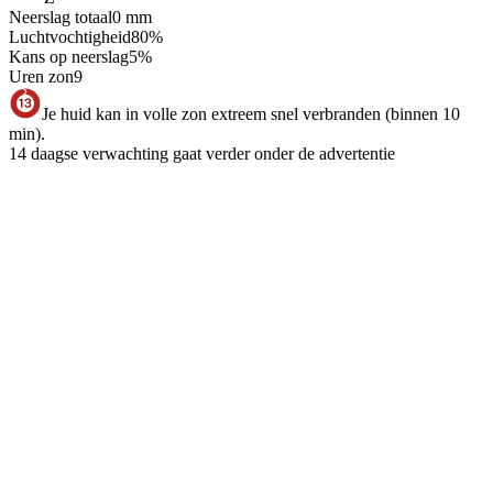
Neerslag totaal
0
mm
Luchtvochtigheid
80
%
Kans op neerslag
5
%
Uren zon
9
Je huid kan in volle zon extreem snel verbranden (binnen 10
min).
14 daagse verwachting gaat verder onder de advertentie