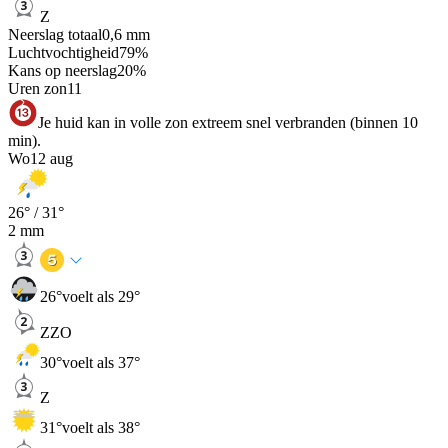
Z
Neerslag totaal
0,6
mm
Luchtvochtigheid
79
%
Kans op neerslag
20
%
Uren zon
11
Je huid kan in volle zon extreem snel verbranden (binnen 10
min).
Wo
12 aug
26
° /
31
°
2
mm
26
°
voelt als 29°
ZZO
30
°
voelt als 37°
Z
31
°
voelt als 38°