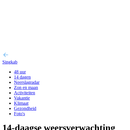
Singkab
48 uur
14 dagen
Neerslagradar
Zon en maan
Activiteiten
Vakantie
Klimaat
Gezondheid
Foto's
14-daagse weersverwachting