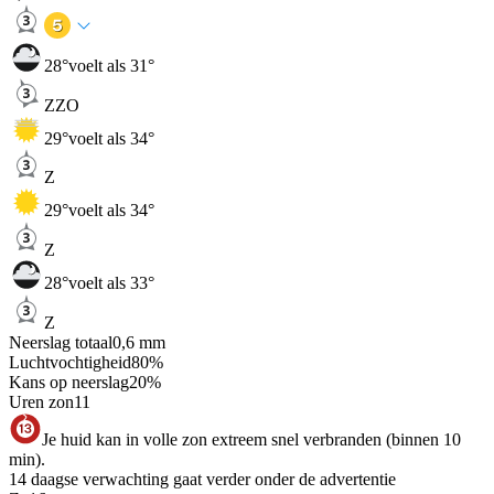
28
°
voelt als 31°
ZZO
29
°
voelt als 34°
Z
29
°
voelt als 34°
Z
28
°
voelt als 33°
Z
Neerslag totaal
0,6
mm
Luchtvochtigheid
80
%
Kans op neerslag
20
%
Uren zon
11
Je huid kan in volle zon extreem snel verbranden (binnen 10
min).
14 daagse verwachting gaat verder onder de advertentie