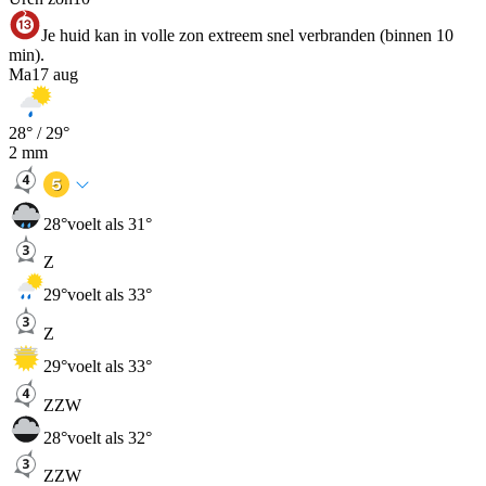
Je huid kan in volle zon extreem snel verbranden (binnen 10
min).
Ma
17 aug
28
° /
29
°
2
mm
28
°
voelt als 31°
Z
29
°
voelt als 33°
Z
29
°
voelt als 33°
ZZW
28
°
voelt als 32°
ZZW