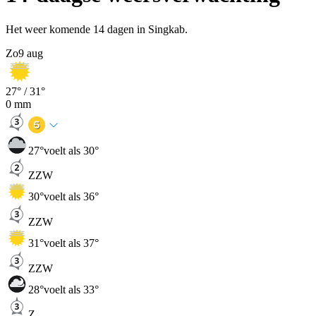
Het weer komende 14 dagen in Singkab.
Zo
9 aug
27
° /
31
°
0
mm
27
°
voelt als 30°
ZZW
30
°
voelt als 36°
ZZW
31
°
voelt als 37°
ZZW
28
°
voelt als 33°
Z