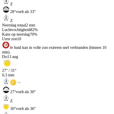
Z
28
°
voelt als 33°
Z
Neerslag totaal
2
mm
Luchtvochtigheid
82
%
Kans op neerslag
70
%
Uren zon
10
Je huid kan in volle zon extreem snel verbranden (binnen 10
min).
Do
13 aug
27
° /
31
°
0,3
mm
27
°
voelt als 30°
Z
30
°
voelt als 36°