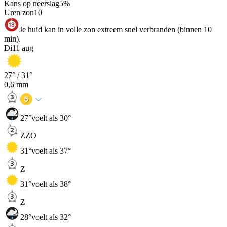
Kans op neerslag
5
%
Uren zon
10
Je huid kan in volle zon extreem snel verbranden (binnen 10
min).
Di
11 aug
27
° /
31
°
0,6
mm
27
°
voelt als 30°
ZZO
31
°
voelt als 37°
Z
31
°
voelt als 38°
Z
28
°
voelt als 32°