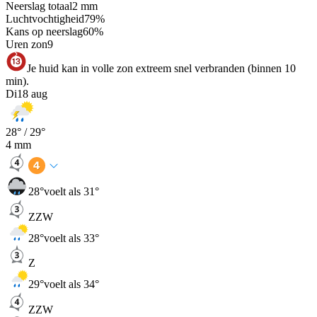
Neerslag totaal
2
mm
Luchtvochtigheid
79
%
Kans op neerslag
60
%
Uren zon
9
Je huid kan in volle zon extreem snel verbranden (binnen 10
min).
Di
18 aug
28
° /
29
°
4
mm
28
°
voelt als 31°
ZZW
28
°
voelt als 33°
Z
29
°
voelt als 34°
ZZW