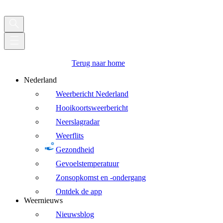
Terug naar home
Nederland
Weerbericht Nederland
Hooikoortsweerbericht
Neerslagradar
Weerflits
Gezondheid
Gevoelstemperatuur
Zonsopkomst en -ondergang
Ontdek de app
Weernieuws
Nieuwsblog