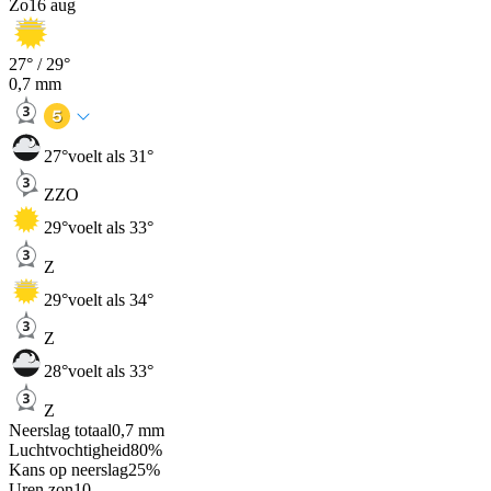
Zo
16 aug
27
° /
29
°
0,7
mm
27
°
voelt als 31°
ZZO
29
°
voelt als 33°
Z
29
°
voelt als 34°
Z
28
°
voelt als 33°
Z
Neerslag totaal
0,7
mm
Luchtvochtigheid
80
%
Kans op neerslag
25
%
Uren zon
10