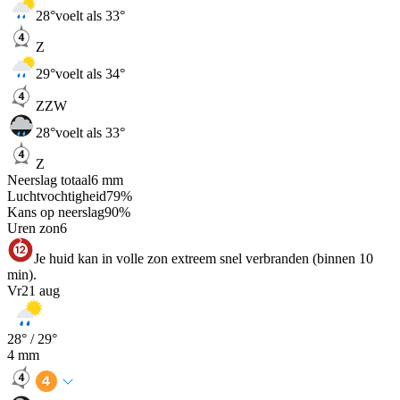
28
°
voelt als 33°
Z
29
°
voelt als 34°
ZZW
28
°
voelt als 33°
Z
Neerslag totaal
6
mm
Luchtvochtigheid
79
%
Kans op neerslag
90
%
Uren zon
6
Je huid kan in volle zon extreem snel verbranden (binnen 10
min).
Vr
21 aug
28
° /
29
°
4
mm