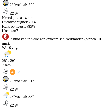
28
°
voelt als 32°
ZZW
Neerslag totaal
4
mm
Luchtvochtigheid
79
%
Kans op neerslag
85
%
Uren zon
7
Je huid kan in volle zon extreem snel verbranden (binnen 10
min).
Wo
19 aug
28
° /
29
°
7
mm
28
°
voelt als 31°
ZZW
28
°
voelt als 33°
ZZW