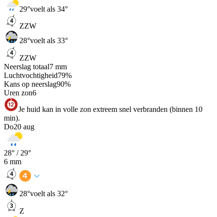
29
°
voelt als 34°
ZZW
28
°
voelt als 33°
ZZW
Neerslag totaal
7
mm
Luchtvochtigheid
79
%
Kans op neerslag
90
%
Uren zon
6
Je huid kan in volle zon extreem snel verbranden (binnen 10
min).
Do
20 aug
28
° /
29
°
6
mm
28
°
voelt als 32°
Z