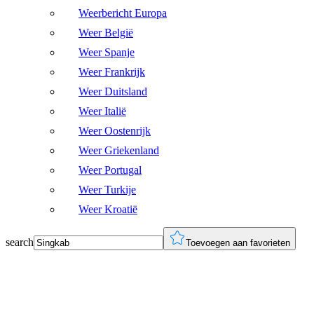
Weerbericht Europa
Weer België
Weer Spanje
Weer Frankrijk
Weer Duitsland
Weer Italië
Weer Oostenrijk
Weer Griekenland
Weer Portugal
Weer Turkije
Weer Kroatië
search
Toevoegen aan favorieten