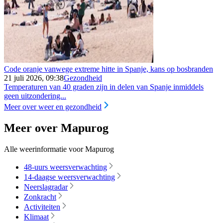
Code oranje vanwege extreme hitte in Spanje, kans op bosbranden
21 juli 2026, 09:38
Gezondheid
Temperaturen van 40 graden zijn in delen van Spanje inmiddels
geen uitzondering...
Meer over weer en gezondheid
Meer over Mapurog
Alle weerinformatie voor Mapurog
48-uurs weersverwachting
14-daagse weersverwachting
Neerslagradar
Zonkracht
Activiteiten
Klimaat