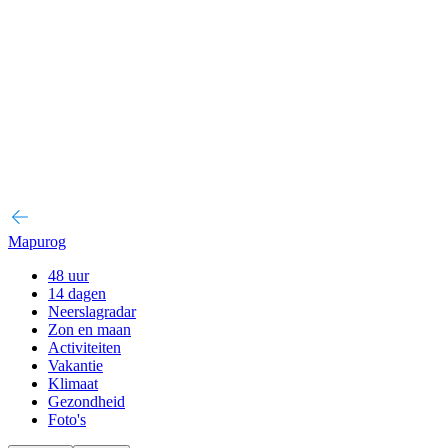
Mapurog
48 uur
14 dagen
Neerslagradar
Zon en maan
Activiteiten
Vakantie
Klimaat
Gezondheid
Foto's