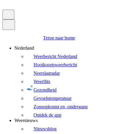
Terug naar home
Nederland
Weerbericht Nederland
Hooikoortsweerbericht
Neerslagradar
Weerflits
Gezondheid
Gevoelstemperatuur
Zonsopkomst en -ondergang
Ontdek de app
Weernieuws
Nieuwsblog