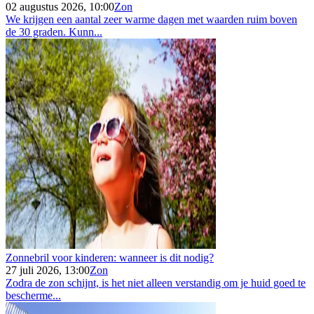
02 augustus 2026, 10:00
Zon
We krijgen een aantal zeer warme dagen met waarden ruim boven
de 30 graden. Kunn...
Zonnebril voor kinderen: wanneer is dit nodig?
27 juli 2026, 13:00
Zon
Zodra de zon schijnt, is het niet alleen verstandig om je huid goed te
bescherme...