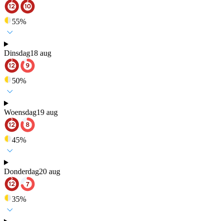
55
%
Dinsdag
18 aug
50
%
Woensdag
19 aug
45
%
Donderdag
20 aug
35
%