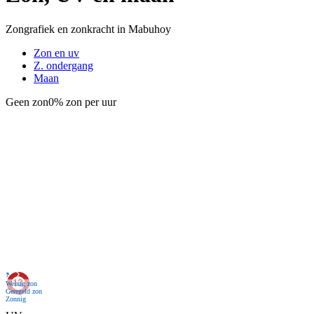
Zongrafiek en zonkracht in Mabuhoy
Zon en uv
Z. ondergang
Maan
Geen zon
0% zon per uur
Nu
Weinig zon
Geregeld zon
Zonnig