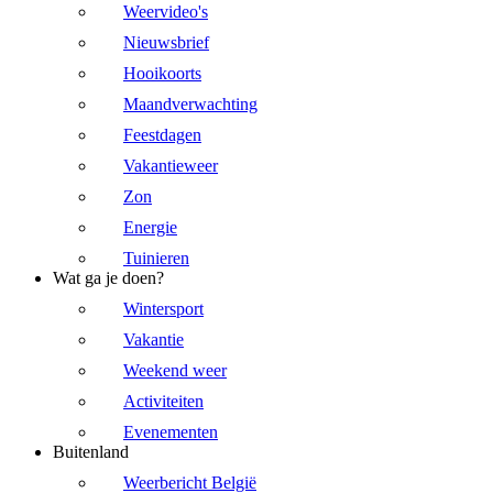
Weervideo's
Nieuwsbrief
Hooikoorts
Maandverwachting
Feestdagen
Vakantieweer
Zon
Energie
Tuinieren
Wat ga je doen?
Wintersport
Vakantie
Weekend weer
Activiteiten
Evenementen
Buitenland
Weerbericht België