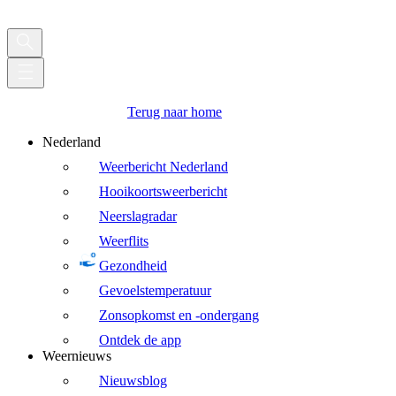
Terug naar home
Nederland
Weerbericht Nederland
Hooikoortsweerbericht
Neerslagradar
Weerflits
Gezondheid
Gevoelstemperatuur
Zonsopkomst en -ondergang
Ontdek de app
Weernieuws
Nieuwsblog