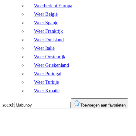
Weerbericht Europa
Weer België
Weer Spanje
Weer Frankrijk
Weer Duitsland
Weer Italië
Weer Oostenrijk
Weer Griekenland
Weer Portugal
Weer Turkije
Weer Kroatië
search
Toevoegen aan favorieten