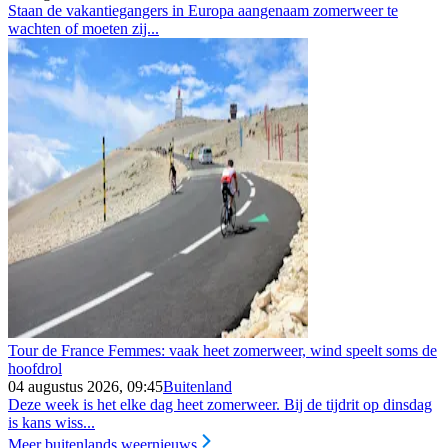
Staan de vakantiegangers in Europa aangenaam zomerweer te
wachten of moeten zij...
Tour de France Femmes: vaak heet zomerweer, wind speelt soms de
hoofdrol
04 augustus 2026, 09:45
Buitenland
Deze week is het elke dag heet zomerweer. Bij de tijdrit op dinsdag
is kans wiss...
Meer buitenlands weernieuws