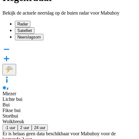
Bekijk de actuele neerslag op de buien radar voor Mabuhoy
Radar
Satelliet
Neerslagsom
Miezer
Lichte bui
Bui
Fikse bui
Stortbui
Wolkbreuk
-1 uur
2 uur
24 uur
Er is helaas geen data beschikbaar voor Mabuhoy voor de