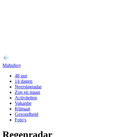
Mabuhoy
48 uur
14 dagen
Neerslagradar
Zon en maan
Activiteiten
Vakantie
Klimaat
Gezondheid
Foto's
Regenradar