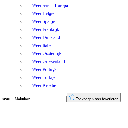
Weerbericht Europa
Weer België
Weer Spanje
Weer Frankrijk
Weer Duitsland
Weer Italië
Weer Oostenrijk
Weer Griekenland
Weer Portugal
Weer Turkije
Weer Kroatië
search
Toevoegen aan favorieten