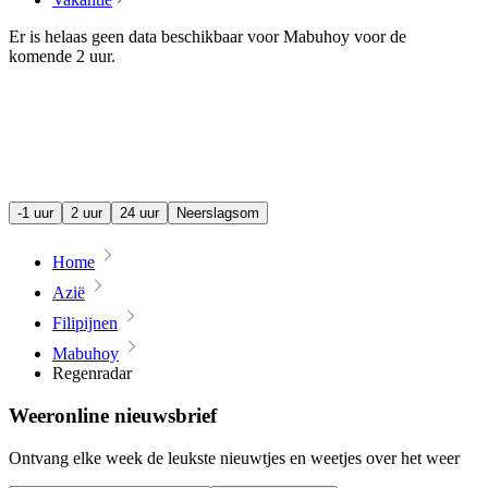
Er is helaas geen data beschikbaar voor Mabuhoy voor de
komende
2 uur
.
-1 uur
2 uur
24 uur
Neerslagsom
Home
Azië
Filipijnen
Mabuhoy
Regenradar
Weeronline nieuwsbrief
Ontvang elke week de leukste nieuwtjes en weetjes over het weer