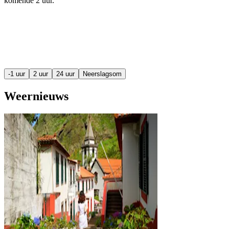
komende
2 uur
.
-1 uur
2 uur
24 uur
Neerslagsom
Weernieuws