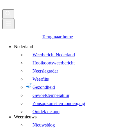
Terug naar home
Nederland
Weerbericht Nederland
Hooikoortsweerbericht
Neerslagradar
Weerflits
Gezondheid
Gevoelstemperatuur
Zonsopkomst en -ondergang
Ontdek de app
Weernieuws
Nieuwsblog