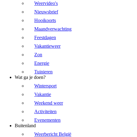
Weervideo's
Nieuwsbrief
Hooikoorts
Maandverwachting
Feestdagen
Vakantieweer
Zon
Energie
Tuinieren
Wat ga je doen?
Wintersport
Vakantie
Weekend weer
Activiteiten
Evenementen
Buitenland
Weerbericht België