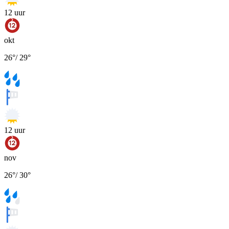
12
uur
okt
26
°
/
29
°
12
uur
nov
26
°
/
30
°