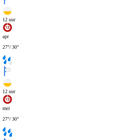
12
uur
apr
27
°
/
30
°
12
uur
mei
27
°
/
30
°