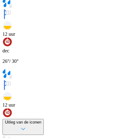
12
uur
dec
26
°
/
30
°
12
uur
Uitleg van de iconen