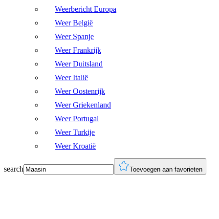
Weerbericht Europa
Weer België
Weer Spanje
Weer Frankrijk
Weer Duitsland
Weer Italië
Weer Oostenrijk
Weer Griekenland
Weer Portugal
Weer Turkije
Weer Kroatië
search
Toevoegen aan favorieten