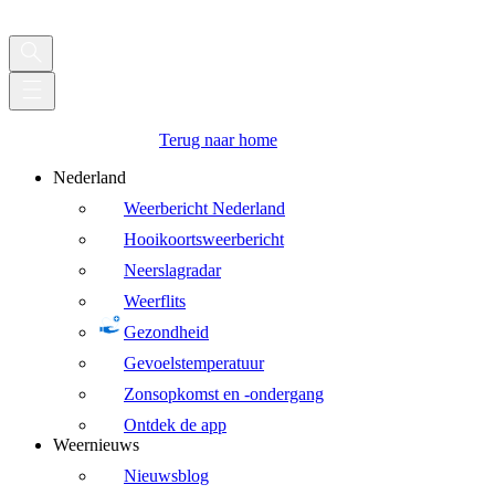
Terug naar home
Nederland
Weerbericht Nederland
Hooikoortsweerbericht
Neerslagradar
Weerflits
Gezondheid
Gevoelstemperatuur
Zonsopkomst en -ondergang
Ontdek de app
Weernieuws
Nieuwsblog