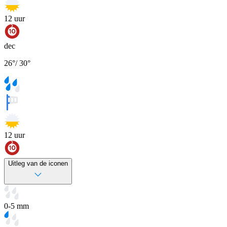
12
uur
dec
26
°
/
30
°
12
uur
Uitleg van de iconen
0-5 mm