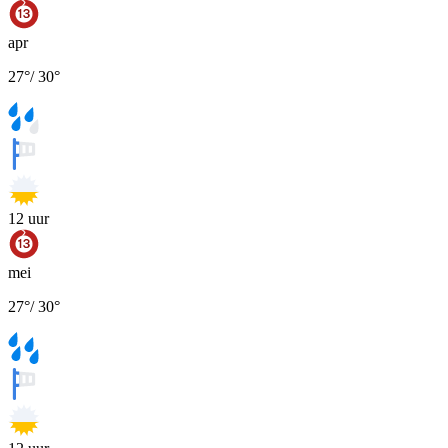
apr
27
°
/
30
°
12
uur
mei
27
°
/
30
°