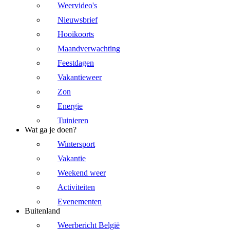
Weervideo's
Nieuwsbrief
Hooikoorts
Maandverwachting
Feestdagen
Vakantieweer
Zon
Energie
Tuinieren
Wat ga je doen?
Wintersport
Vakantie
Weekend weer
Activiteiten
Evenementen
Buitenland
Weerbericht België