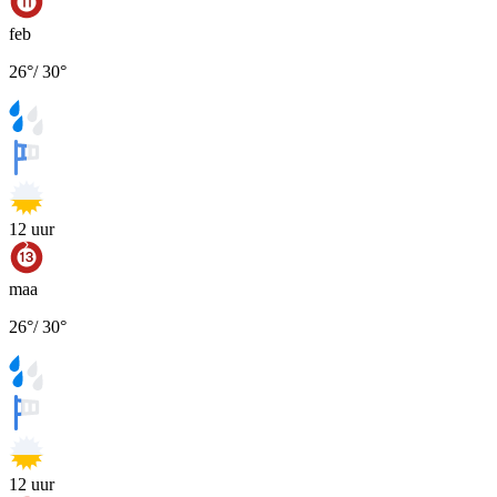
feb
26
°
/
30
°
12
uur
maa
26
°
/
30
°
12
uur