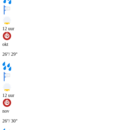
12
uur
okt
26
°
/
29
°
12
uur
nov
26
°
/
30
°