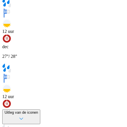
12
uur
dec
27
°
/
28
°
12
uur
Uitleg van de iconen