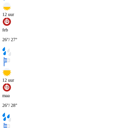
12
uur
feb
26
°
/
27
°
12
uur
maa
26
°
/
28
°