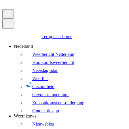
Terug naar home
Nederland
Weerbericht Nederland
Hooikoortsweerbericht
Neerslagradar
Weerflits
Gezondheid
Gevoelstemperatuur
Zonsopkomst en -ondergang
Ontdek de app
Weernieuws
Nieuwsblog