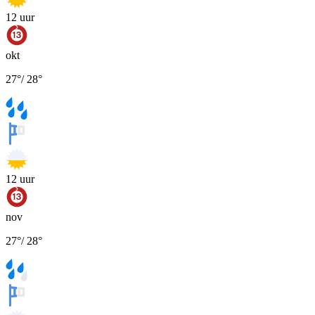
12
uur
okt
27
°
/
28
°
12
uur
nov
27
°
/
28
°