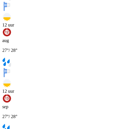
12
uur
aug
27
°
/
28
°
12
uur
sep
27
°
/
28
°