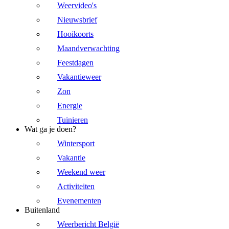
Weervideo's
Nieuwsbrief
Hooikoorts
Maandverwachting
Feestdagen
Vakantieweer
Zon
Energie
Tuinieren
Wat ga je doen?
Wintersport
Vakantie
Weekend weer
Activiteiten
Evenementen
Buitenland
Weerbericht België