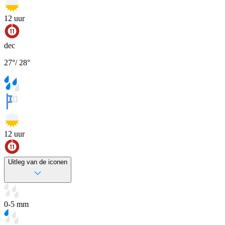
12
uur
dec
27
°
/
28
°
12
uur
Uitleg van de iconen
0-5 mm