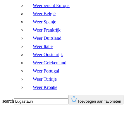
Weerbericht Europa
Weer België
Weer Spanje
Weer Frankrijk
Weer Duitsland
Weer Italië
Weer Oostenrijk
Weer Griekenland
Weer Portugal
Weer Turkije
Weer Kroatië
search
Toevoegen aan favorieten