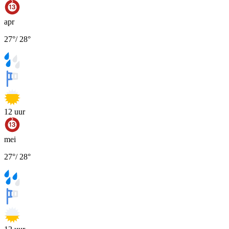
apr
27
°
/
28
°
12
uur
mei
27
°
/
28
°