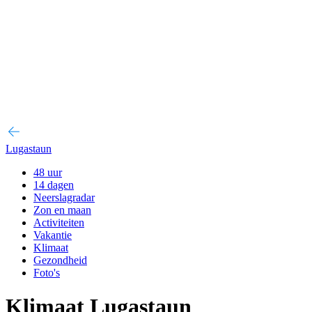
Lugastaun
48 uur
14 dagen
Neerslagradar
Zon en maan
Activiteiten
Vakantie
Klimaat
Gezondheid
Foto's
Klimaat Lugastaun