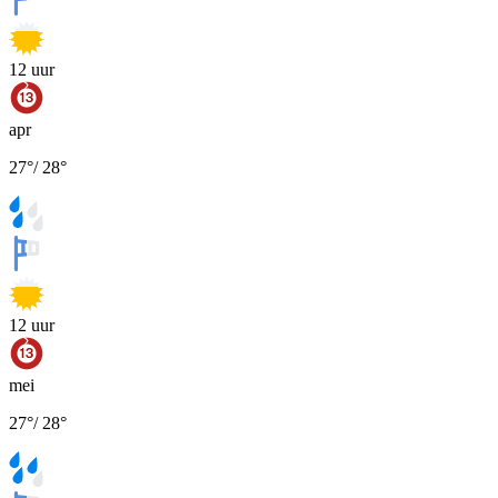
12
uur
apr
27
°
/
28
°
12
uur
mei
27
°
/
28
°