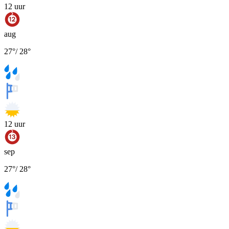
12
uur
aug
27
°
/
28
°
12
uur
sep
27
°
/
28
°