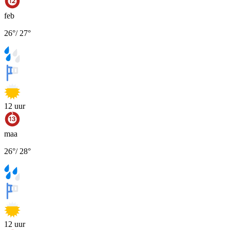
feb
26
°
/
27
°
12
uur
maa
26
°
/
28
°
12
uur