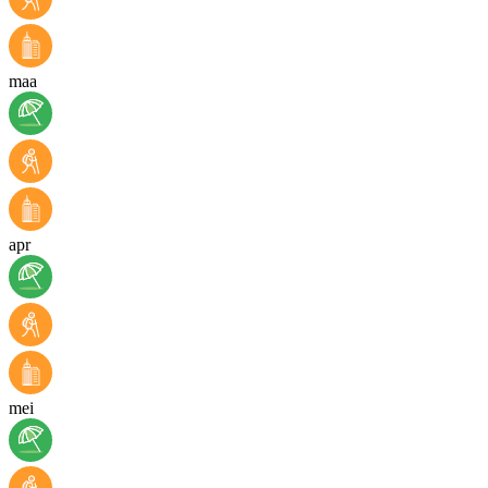
maa
apr
mei