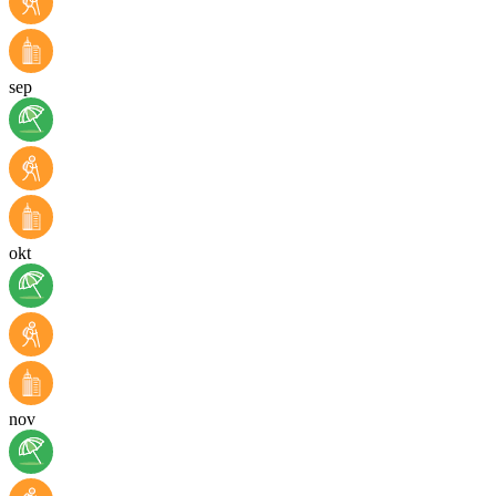
sep
okt
nov