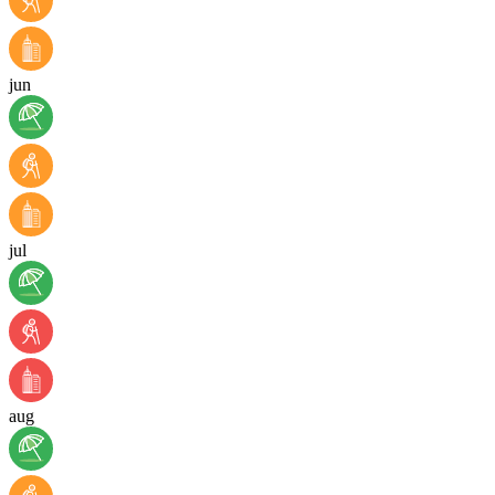
jun
jul
aug