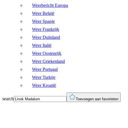
Weerbericht Europa
Weer België
Weer Spanje
Weer Frankrijk
Weer Duitsland
Weer Italië
Weer Oostenrijk
Weer Griekenland
Weer Portugal
Weer Turkije
Weer Kroatië
search
Toevoegen aan favorieten