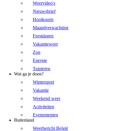
Weervideo's
Nieuwsbrief
Hooikoorts
Maandverwachting
Feestdagen
Vakantieweer
Zon
Energie
Tuinieren
Wat ga je doen?
Wintersport
Vakantie
Weekend weer
Activiteiten
Evenementen
Buitenland
Weerbericht België