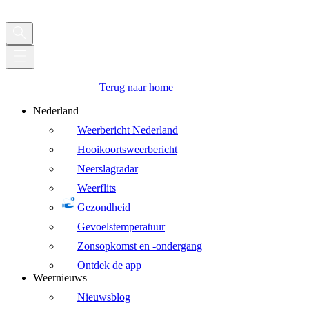
Terug naar home
Nederland
Weerbericht Nederland
Hooikoortsweerbericht
Neerslagradar
Weerflits
Gezondheid
Gevoelstemperatuur
Zonsopkomst en -ondergang
Ontdek de app
Weernieuws
Nieuwsblog