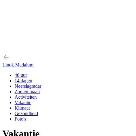
Linok Madalum
48 uur
14 dagen
Neerslagradar
Zon en maan
Activiteiten
Vakantie
Klimaat
Gezondheid
Foto's
Vakantie