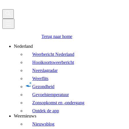
Terug naar home
Nederland
Weerbericht Nederland
Hooikoortsweerbericht
Neerslagradar
Weerflits
Gezondheid
Gevoelstemperatuur
Zonsopkomst en -ondergang
Ontdek de app
Weernieuws
Nieuwsblog