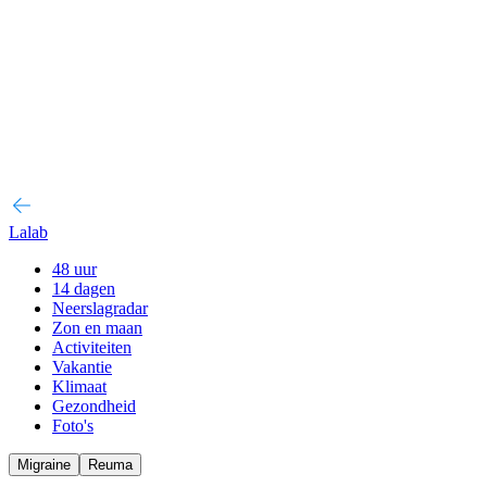
Lalab
48 uur
14 dagen
Neerslagradar
Zon en maan
Activiteiten
Vakantie
Klimaat
Gezondheid
Foto's
Migraine
Reuma