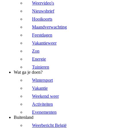
Weervideo's
Nieuwsbrief
Hooikoorts
Maandverwachting
Feestdagen
Vakantieweer
Zon
Energie
Tuinieren
Wat ga je doen?
Wintersport
Vakantie
Weekend weer
Activiteiten
Evenementen
Buitenland
Weerbericht België