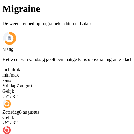
Migraine
De weersinvloed op migraineklachten in Lalab
Matig
Het weer van vandaag geeft een matige kans op extra migraine-klach
luchtdruk
min
/
max
kans
Vrijdag
7 augustus
Gelijk
25
° /
31
°
Zaterdag
8 augustus
Gelijk
26
° /
31
°