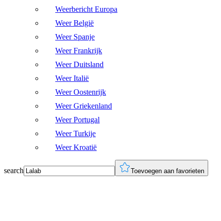
Weerbericht Europa
Weer België
Weer Spanje
Weer Frankrijk
Weer Duitsland
Weer Italië
Weer Oostenrijk
Weer Griekenland
Weer Portugal
Weer Turkije
Weer Kroatië
search
Toevoegen aan favorieten