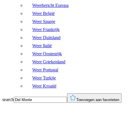
Weerbericht Europa
Weer België
Weer Spanje
Weer Frankrijk
Weer Duitsland
Weer Italië
Weer Oostenrijk
Weer Griekenland
Weer Portugal
Weer Turkije
Weer Kroatië
search
Toevoegen aan favorieten