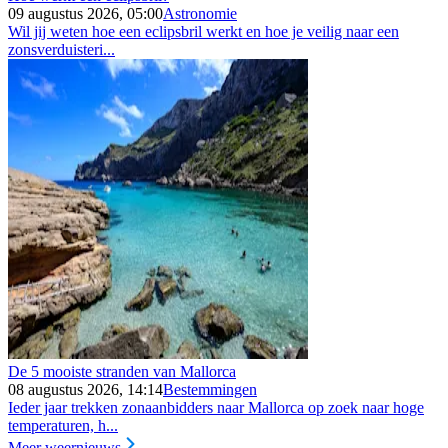
09 augustus 2026, 05:00
Astronomie
Wil jij weten hoe een eclipsbril werkt en hoe je veilig naar een
zonsverduisteri...
De 5 mooiste stranden van Mallorca
08 augustus 2026, 14:14
Bestemmingen
Ieder jaar trekken zonaanbidders naar Mallorca op zoek naar hoge
temperaturen, h...
Meer weernieuws