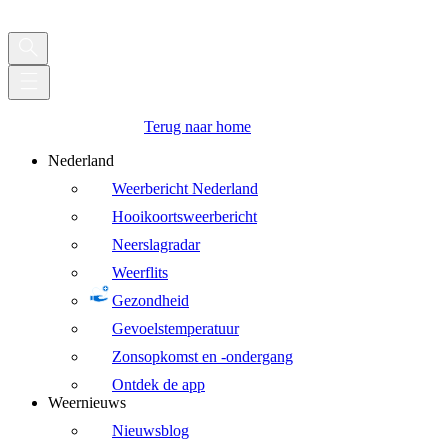
Terug naar home
Nederland
Weerbericht Nederland
Hooikoortsweerbericht
Neerslagradar
Weerflits
Gezondheid
Gevoelstemperatuur
Zonsopkomst en -ondergang
Ontdek de app
Weernieuws
Nieuwsblog