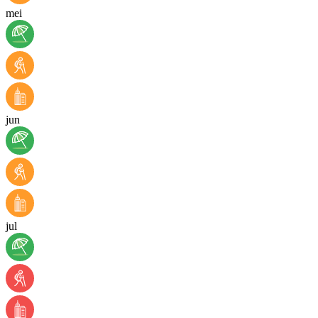
mei
jun
jul