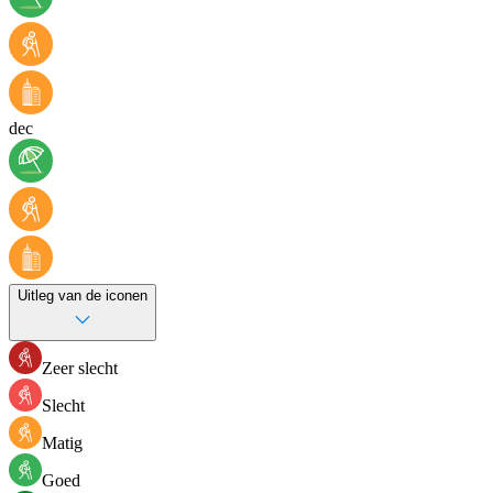
dec
Uitleg van de iconen
Zeer slecht
Slecht
Matig
Goed