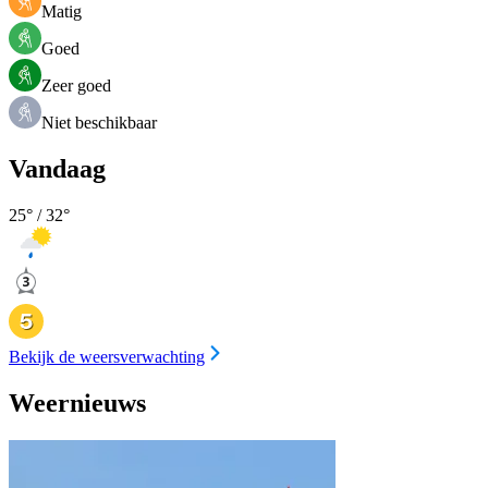
Matig
Goed
Zeer goed
Niet beschikbaar
Vandaag
25
° /
32
°
Bekijk de weersverwachting
Weernieuws