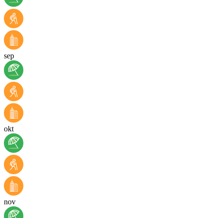
sep
okt
nov