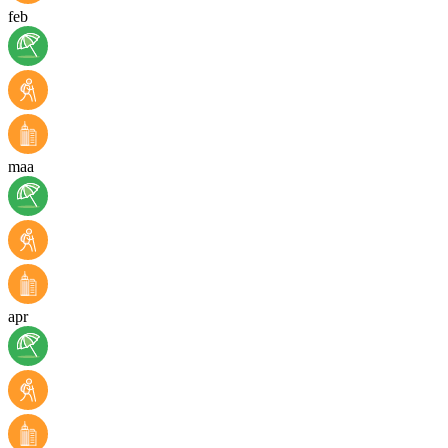
feb
maa
apr