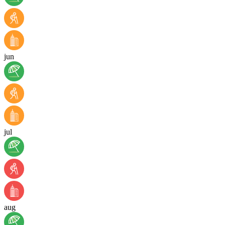
jun
jul
aug