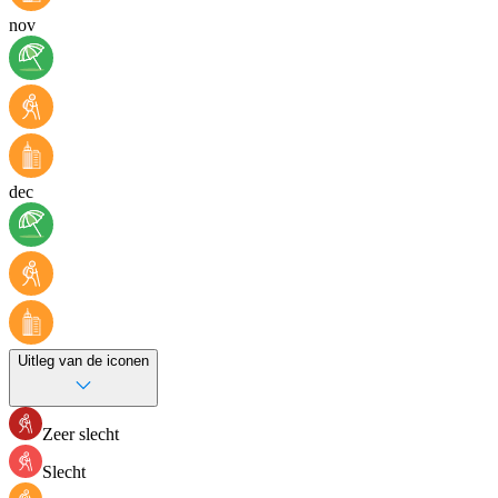
nov
dec
Uitleg van de iconen
Zeer slecht
Slecht