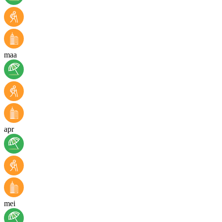
maa
apr
mei