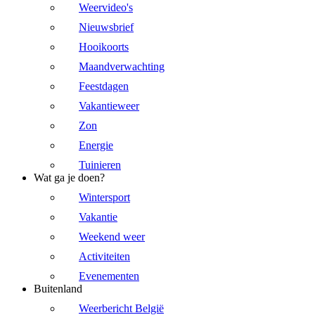
Weervideo's
Nieuwsbrief
Hooikoorts
Maandverwachting
Feestdagen
Vakantieweer
Zon
Energie
Tuinieren
Wat ga je doen?
Wintersport
Vakantie
Weekend weer
Activiteiten
Evenementen
Buitenland
Weerbericht België