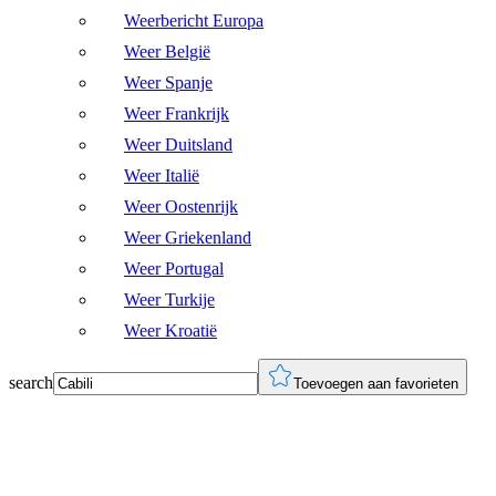
Weerbericht Europa
Weer België
Weer Spanje
Weer Frankrijk
Weer Duitsland
Weer Italië
Weer Oostenrijk
Weer Griekenland
Weer Portugal
Weer Turkije
Weer Kroatië
search
Toevoegen aan favorieten