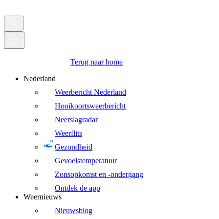
Terug naar home
Nederland
Weerbericht Nederland
Hooikoortsweerbericht
Neerslagradar
Weerflits
Gezondheid
Gevoelstemperatuur
Zonsopkomst en -ondergang
Ontdek de app
Weernieuws
Nieuwsblog