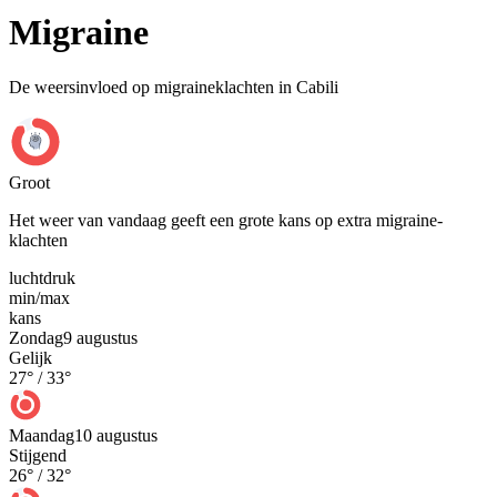
Migraine
De weersinvloed op migraineklachten in Cabili
Groot
Het weer van vandaag geeft een grote kans op extra migraine-
klachten
luchtdruk
min
/
max
kans
Zondag
9 augustus
Gelijk
27
° /
33
°
Maandag
10 augustus
Stijgend
26
° /
32
°