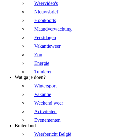
Weervideo's
Nieuwsbrief
Hooikoorts
Maandverwachting
Feestdagen
Vakantieweer
Zon
Energie
Tuinieren
Wat ga je doen?
Wintersport
Vakantie
Weekend weer
Activiteiten
Evenementen
Buitenland
Weerbericht België