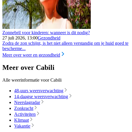
Zonnebril voor kinderen: wanneer is dit nodig?
27 juli 2026, 13:00
Gezondheid
Zodra de zon schijnt, is het niet alleen verstandig om je huid goed te
bescherme...
Meer over weer en gezondheid
Meer over Cabili
Alle weerinformatie voor Cabili
48-uurs weersverwachting
14-daagse weersverwachting
Neerslagradar
Zonkracht
Activiteiten
Klimaat
Vakantie