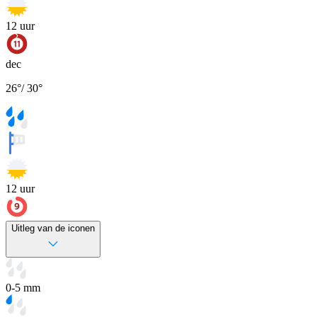
12
uur
dec
26
°
/
30
°
12
uur
Uitleg van de iconen
0-5 mm