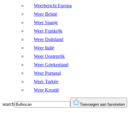
Weerbericht Europa
Weer België
Weer Spanje
Weer Frankrijk
Weer Duitsland
Weer Italië
Weer Oostenrijk
Weer Griekenland
Weer Portugal
Weer Turkije
Weer Kroatië
search
Toevoegen aan favorieten