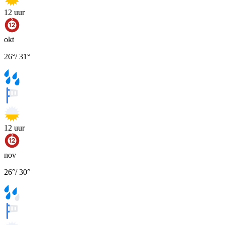
12
uur
okt
26
°
/
31
°
12
uur
nov
26
°
/
30
°