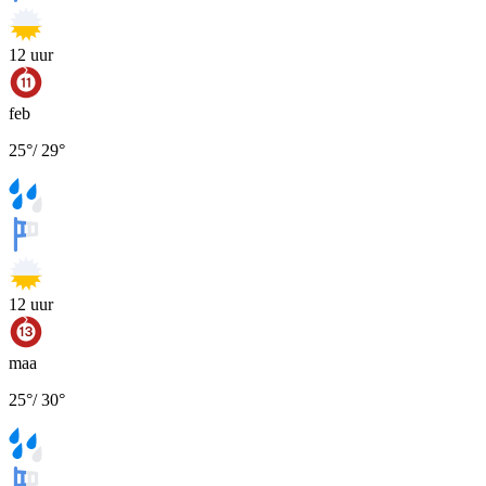
12
uur
feb
25
°
/
29
°
12
uur
maa
25
°
/
30
°