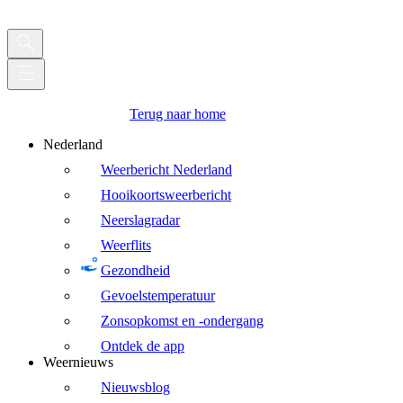
Terug naar home
Nederland
Weerbericht Nederland
Hooikoortsweerbericht
Neerslagradar
Weerflits
Gezondheid
Gevoelstemperatuur
Zonsopkomst en -ondergang
Ontdek de app
Weernieuws
Nieuwsblog