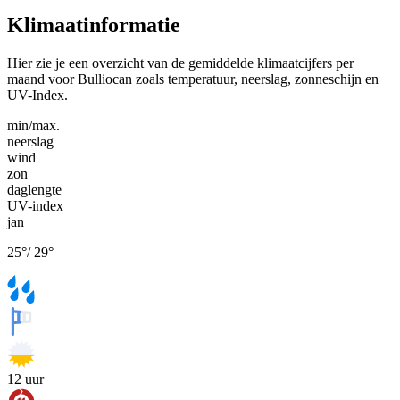
Klimaatinformatie
Hier zie je een overzicht van de gemiddelde klimaatcijfers per
maand voor Bulliocan zoals temperatuur, neerslag, zonneschijn en
UV-Index.
min/max.
neerslag
wind
zon
daglengte
UV-index
jan
25
°
/
29
°
12
uur