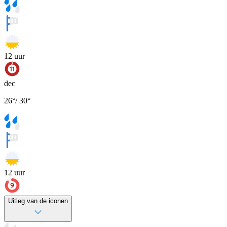
12
uur
dec
26
°
/
30
°
12
uur
Uitleg van de iconen