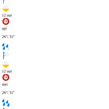
12
uur
apr
26
°
/
31
°
12
uur
mei
26
°
/
31
°