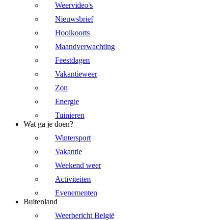
Weervideo's
Nieuwsbrief
Hooikoorts
Maandverwachting
Feestdagen
Vakantieweer
Zon
Energie
Tuinieren
Wat ga je doen?
Wintersport
Vakantie
Weekend weer
Activiteiten
Evenementen
Buitenland
Weerbericht België