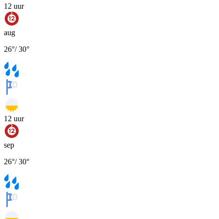
12
uur
aug
26
°
/
30
°
12
uur
sep
26
°
/
30
°