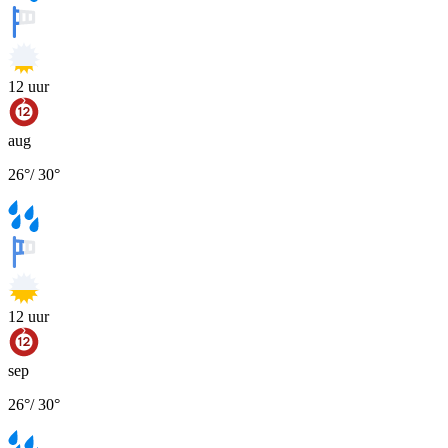
12
uur
aug
26
°
/
30
°
12
uur
sep
26
°
/
30
°