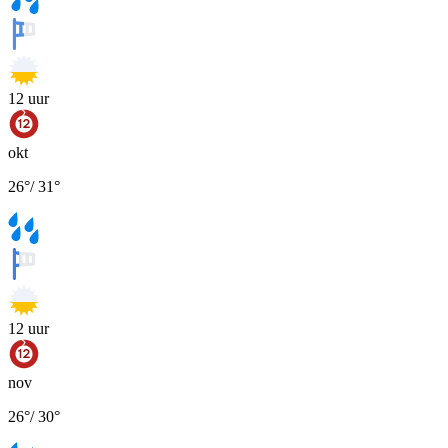
12
uur
okt
26
°
/
31
°
12
uur
nov
26
°
/
30
°