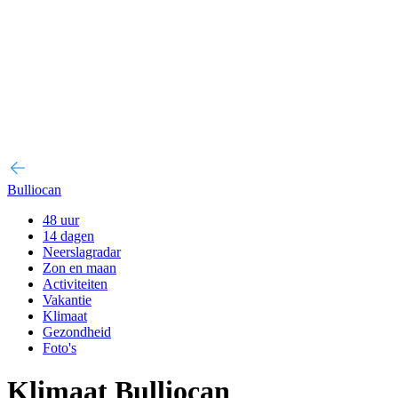
Bulliocan
48 uur
14 dagen
Neerslagradar
Zon en maan
Activiteiten
Vakantie
Klimaat
Gezondheid
Foto's
Klimaat Bulliocan