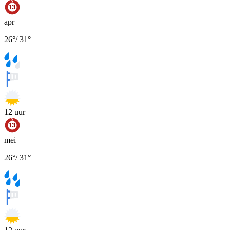
apr
26
°
/
31
°
12
uur
mei
26
°
/
31
°