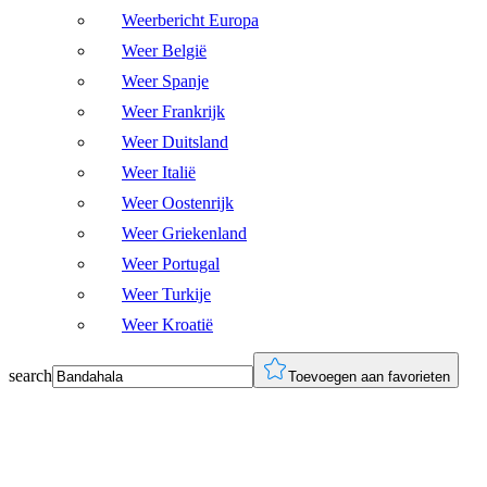
Weerbericht Europa
Weer België
Weer Spanje
Weer Frankrijk
Weer Duitsland
Weer Italië
Weer Oostenrijk
Weer Griekenland
Weer Portugal
Weer Turkije
Weer Kroatië
search
Toevoegen aan favorieten