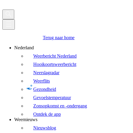
Terug naar home
Nederland
Weerbericht Nederland
Hooikoortsweerbericht
Neerslagradar
Weerflits
Gezondheid
Gevoelstemperatuur
Zonsopkomst en -ondergang
Ontdek de app
Weernieuws
Nieuwsblog