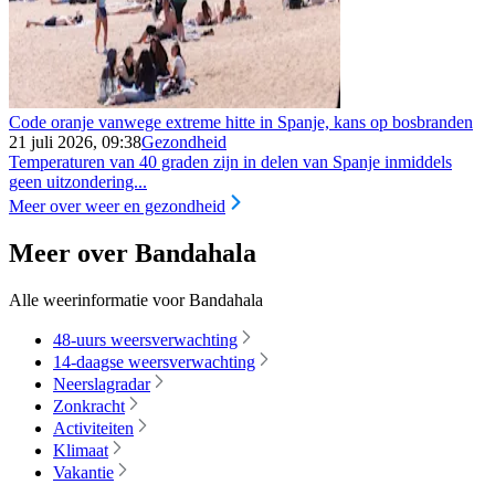
Code oranje vanwege extreme hitte in Spanje, kans op bosbranden
21 juli 2026, 09:38
Gezondheid
Temperaturen van 40 graden zijn in delen van Spanje inmiddels
geen uitzondering...
Meer over weer en gezondheid
Meer over Bandahala
Alle weerinformatie voor Bandahala
48-uurs weersverwachting
14-daagse weersverwachting
Neerslagradar
Zonkracht
Activiteiten
Klimaat
Vakantie