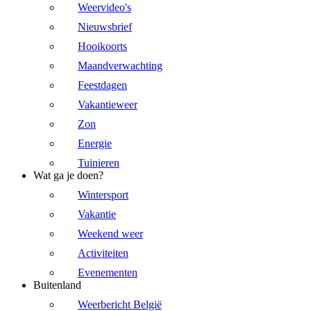
Weervideo's
Nieuwsbrief
Hooikoorts
Maandverwachting
Feestdagen
Vakantieweer
Zon
Energie
Tuinieren
Wat ga je doen?
Wintersport
Vakantie
Weekend weer
Activiteiten
Evenementen
Buitenland
Weerbericht België