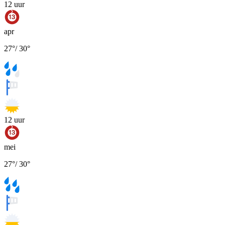
12
uur
apr
27
°
/
30
°
12
uur
mei
27
°
/
30
°