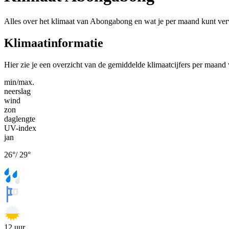
Alles over het klimaat van Abongabong en wat je per maand kunt ve
Klimaatinformatie
Hier zie je een overzicht van de gemiddelde klimaatcijfers per maan
min/max.
neerslag
wind
zon
daglengte
UV-index
jan
26
°
/
29
°
12
uur