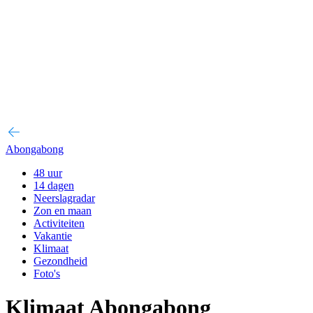
Abongabong
48 uur
14 dagen
Neerslagradar
Zon en maan
Activiteiten
Vakantie
Klimaat
Gezondheid
Foto's
Klimaat Abongabong