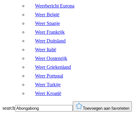
Weerbericht Europa
Weer België
Weer Spanje
Weer Frankrijk
Weer Duitsland
Weer Italië
Weer Oostenrijk
Weer Griekenland
Weer Portugal
Weer Turkije
Weer Kroatië
search
Toevoegen aan favorieten