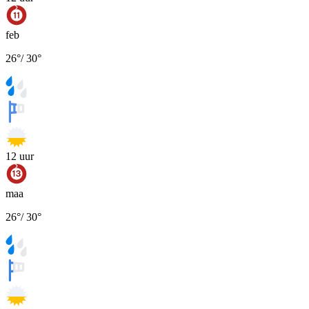
feb
26
°
/
30
°
12
uur
maa
26
°
/
30
°