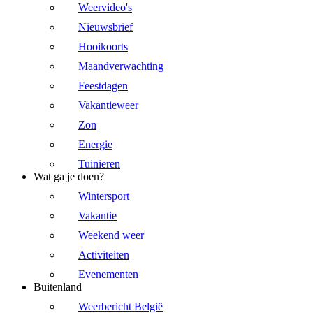
Weervideo's
Nieuwsbrief
Hooikoorts
Maandverwachting
Feestdagen
Vakantieweer
Zon
Energie
Tuinieren
Wat ga je doen?
Wintersport
Vakantie
Weekend weer
Activiteiten
Evenementen
Buitenland
Weerbericht België