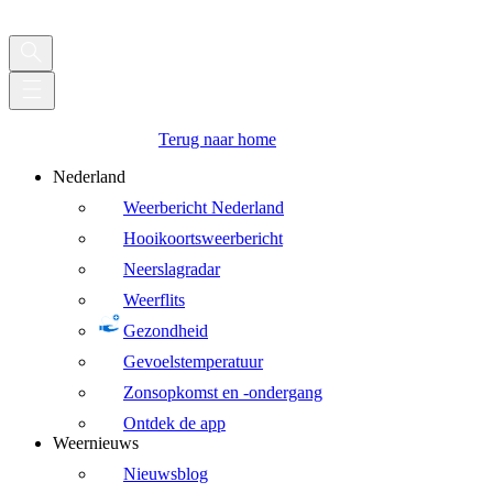
Terug naar home
Nederland
Weerbericht Nederland
Hooikoortsweerbericht
Neerslagradar
Weerflits
Gezondheid
Gevoelstemperatuur
Zonsopkomst en -ondergang
Ontdek de app
Weernieuws
Nieuwsblog