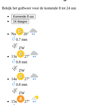
Bekijk het golfweer voor de komende 8 tot 24 uur.
Komende 8 uur
14 daagse
Nu
26
°
0.7
mm
ZW
13u
27
°
0.8
mm
ZW
14u
27
°
0.8
mm
ZW
15u
27
°