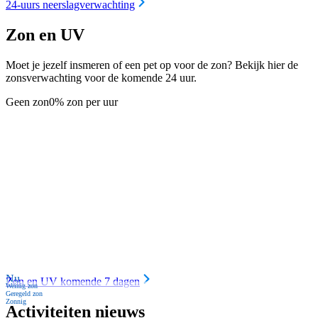
24-uurs neerslagverwachting
Zon en UV
Moet je jezelf insmeren of een pet op voor de zon? Bekijk hier de
zonsverwachting voor de komende 24 uur.
Geen zon
0% zon per uur
Nu
Zon en UV komende 7 dagen
Weinig zon
Geregeld zon
Zonnig
Activiteiten nieuws