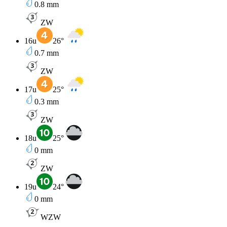
0.8
mm
ZW
16u
26
°
0.7
mm
ZW
17u
25
°
0.3
mm
ZW
18u
25
°
0
mm
ZW
19u
24
°
0
mm
WZW