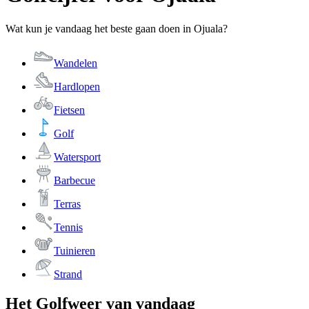
Wat kun je vandaag het beste gaan doen in Ojuala?
Wandelen
Hardlopen
Fietsen
Golf
Watersport
Barbecue
Terras
Tennis
Tuinieren
Strand
Het Golfweer van vandaag