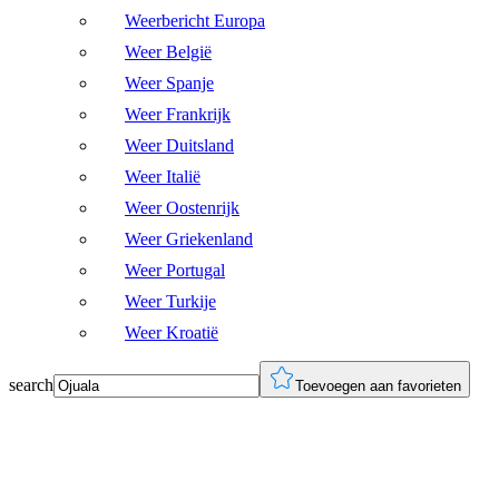
Weerbericht Europa
Weer België
Weer Spanje
Weer Frankrijk
Weer Duitsland
Weer Italië
Weer Oostenrijk
Weer Griekenland
Weer Portugal
Weer Turkije
Weer Kroatië
search
Toevoegen aan favorieten