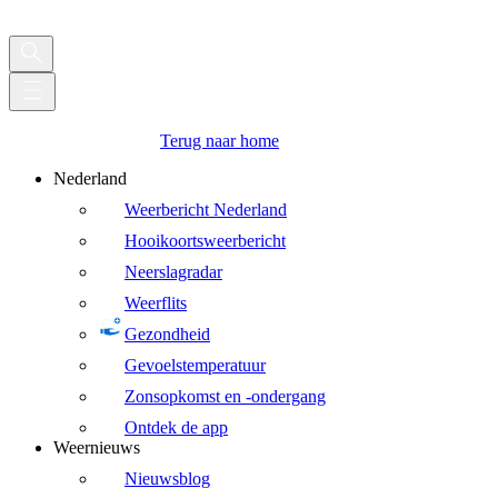
Terug naar home
Nederland
Weerbericht Nederland
Hooikoortsweerbericht
Neerslagradar
Weerflits
Gezondheid
Gevoelstemperatuur
Zonsopkomst en -ondergang
Ontdek de app
Weernieuws
Nieuwsblog