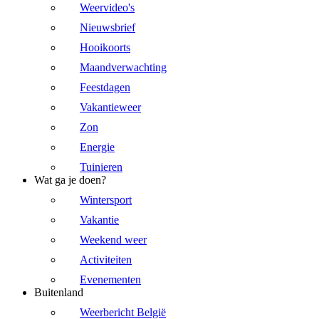
Weervideo's
Nieuwsbrief
Hooikoorts
Maandverwachting
Feestdagen
Vakantieweer
Zon
Energie
Tuinieren
Wat ga je doen?
Wintersport
Vakantie
Weekend weer
Activiteiten
Evenementen
Buitenland
Weerbericht België