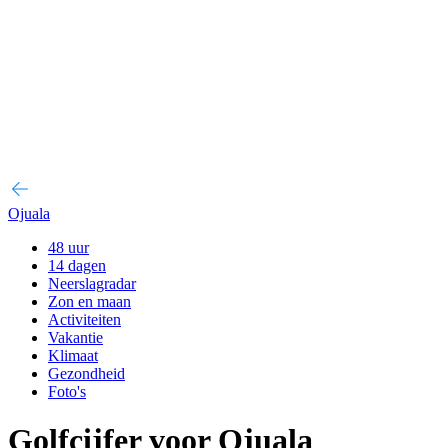
Ojuala
48 uur
14 dagen
Neerslagradar
Zon en maan
Activiteiten
Vakantie
Klimaat
Gezondheid
Foto's
Golfcijfer voor Ojuala