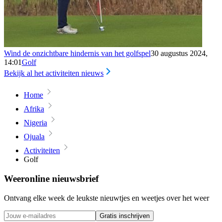
Wind de onzichtbare hindernis van het golfspel
30 augustus 2024,
14:01
Golf
Bekijk al het activiteiten nieuws
Home
Afrika
Nigeria
Ojuala
Activiteiten
Golf
Weeronline nieuwsbrief
Ontvang elke week de leukste nieuwtjes en weetjes over het weer
Gratis inschrijven