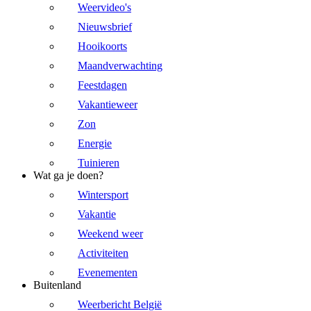
Weervideo's
Nieuwsbrief
Hooikoorts
Maandverwachting
Feestdagen
Vakantieweer
Zon
Energie
Tuinieren
Wat ga je doen?
Wintersport
Vakantie
Weekend weer
Activiteiten
Evenementen
Buitenland
Weerbericht België