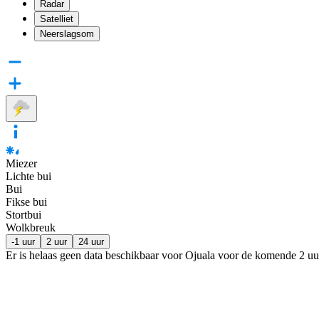
Radar
Satelliet
Neerslagsom
Miezer
Lichte bui
Bui
Fikse bui
Stortbui
Wolkbreuk
-1 uur
2 uur
24 uur
Er is helaas geen data beschikbaar voor Ojuala voor de komende
2 uu