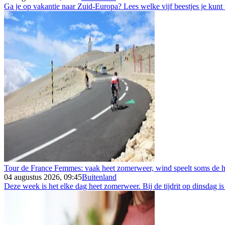
Ga je op vakantie naar Zuid-Europa? Lees welke vijf beestjes je kunt
Tour de France Femmes: vaak heet zomerweer, wind speelt soms de h
04 augustus 2026, 09:45
Buitenland
Deze week is het elke dag heet zomerweer. Bij de tijdrit op dinsdag is