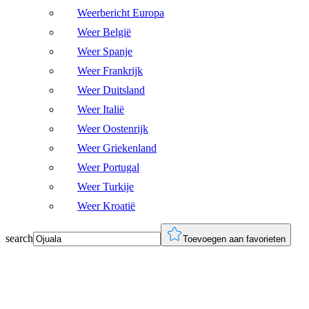
Weerbericht Europa
Weer België
Weer Spanje
Weer Frankrijk
Weer Duitsland
Weer Italië
Weer Oostenrijk
Weer Griekenland
Weer Portugal
Weer Turkije
Weer Kroatië
search
Toevoegen aan favorieten