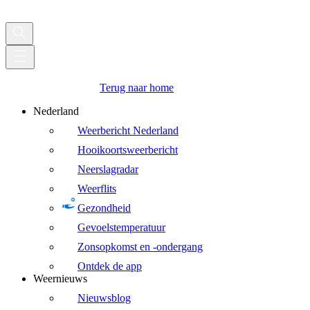
Terug naar home
Nederland
Weerbericht Nederland
Hooikoortsweerbericht
Neerslagradar
Weerflits
Gezondheid
Gevoelstemperatuur
Zonsopkomst en -ondergang
Ontdek de app
Weernieuws
Nieuwsblog