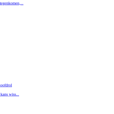
 tegenkomen,...
oofdrol
 kans wiss...