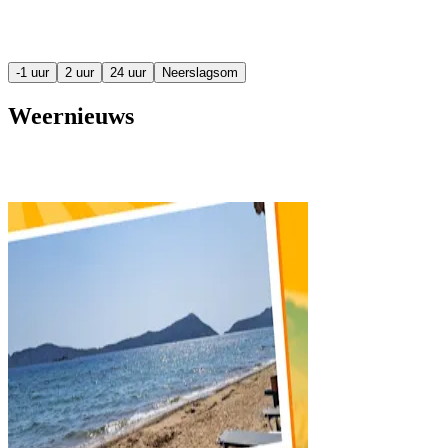
-1 uur
2 uur
24 uur
Neerslagsom
Weernieuws