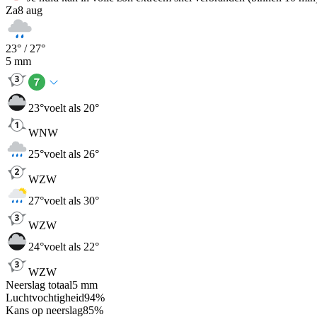
Za
8 aug
23
° /
27
°
5
mm
23
°
voelt als 20°
WNW
25
°
voelt als 26°
WZW
27
°
voelt als 30°
WZW
24
°
voelt als 22°
WZW
Neerslag totaal
5
mm
Luchtvochtigheid
94
%
Kans op neerslag
85
%