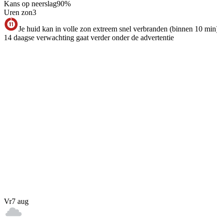
Kans op neerslag
90
%
Uren zon
3
Je huid kan in volle zon extreem snel verbranden (binnen 10 min
14 daagse verwachting gaat verder onder de advertentie
Vr
7 aug