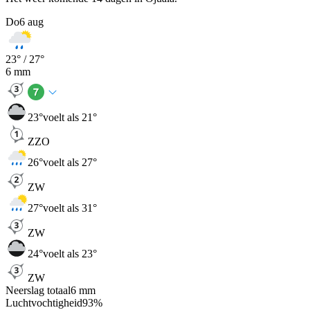
Do
6 aug
23
° /
27
°
6
mm
23
°
voelt als 21°
ZZO
26
°
voelt als 27°
ZW
27
°
voelt als 31°
ZW
24
°
voelt als 23°
ZW
Neerslag totaal
6
mm
Luchtvochtigheid
93
%