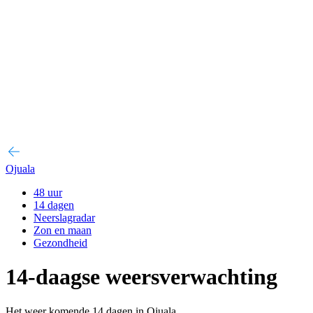
Ojuala
48 uur
14 dagen
Neerslagradar
Zon en maan
Gezondheid
14-daagse weersverwachting
Het weer komende 14 dagen in Ojuala.