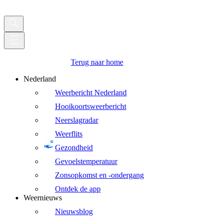
Terug naar home
Nederland
Weerbericht Nederland
Hooikoortsweerbericht
Neerslagradar
Weerflits
Gezondheid
Gevoelstemperatuur
Zonsopkomst en -ondergang
Ontdek de app
Weernieuws
Nieuwsblog