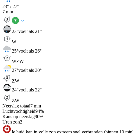
23
° /
27
°
7
mm
23
°
voelt als 21°
W
25
°
voelt als 26°
WZW
27
°
voelt als 30°
ZW
24
°
voelt als 22°
ZW
Neerslag totaal
7
mm
Luchtvochtigheid
94
%
Kans op neerslag
90
%
Uren zon
2
Je huid kan in volle zon extreem snel verbranden (binnen 10 min