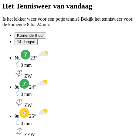
Het Tennisweer van vandaag
Is het lekker weer voor een potje tennis? Bekijk het tennisweer voor
de komende 8 tot 24 uur.
Komende 8 uur
14 daagse
Nu
23
°
0
mm
ZW
8u
24
°
0
mm
ZW
9u
25
°
0
mm
ZZW