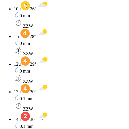
10u
26
°
0
mm
ZZW
11u
28
°
0
mm
ZZW
12u
29
°
0
mm
ZZW
13u
30
°
0.1
mm
ZZW
14u
30
°
0.1
mm