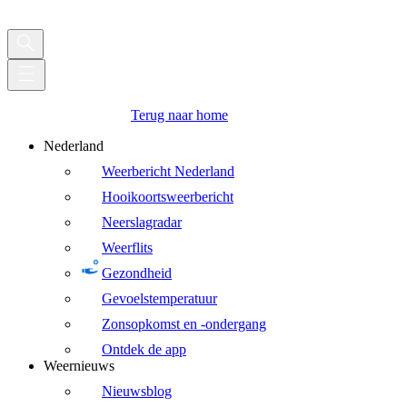
Terug naar home
Nederland
Weerbericht Nederland
Hooikoortsweerbericht
Neerslagradar
Weerflits
Gezondheid
Gevoelstemperatuur
Zonsopkomst en -ondergang
Ontdek de app
Weernieuws
Nieuwsblog