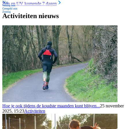
Nu
Zon en UV komende 7 dagen
Weinig zon
Geregeld zon
Zonnig
Activiteiten nieuws
Hoe je ook tijdens de koudste maanden kunt blijven...
25 november
2025, 15:23
Activiteiten