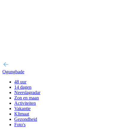
Ogungbade
48 uur
14 dagen
Neerslagradar
Zon en maan
Activiteiten
Vakantie
Klimaat
Gezondheid
Foto's