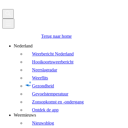
Terug naar home
Nederland
Weerbericht Nederland
Hooikoortsweerbericht
Neerslagradar
Weerflits
Gezondheid
Gevoelstemperatuur
Zonsopkomst en -ondergang
Ontdek de app
Weernieuws
Nieuwsblog