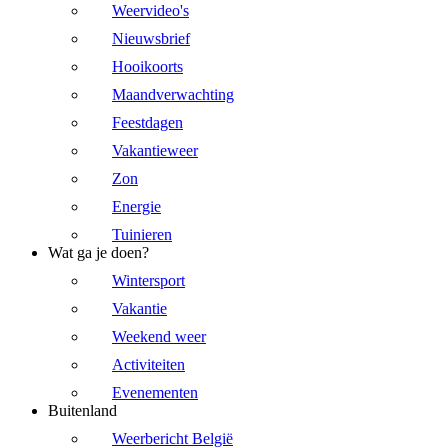
Weervideo's
Nieuwsbrief
Hooikoorts
Maandverwachting
Feestdagen
Vakantieweer
Zon
Energie
Tuinieren
Wat ga je doen?
Wintersport
Vakantie
Weekend weer
Activiteiten
Evenementen
Buitenland
Weerbericht België