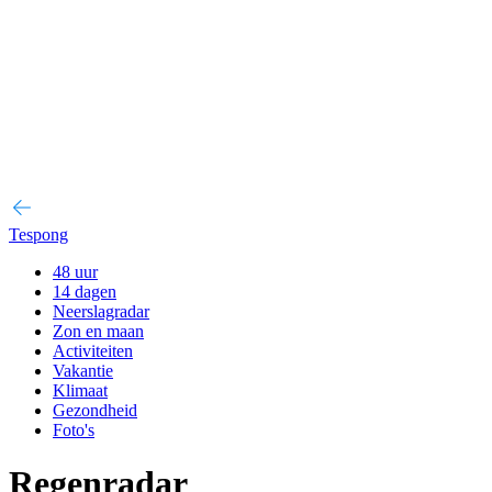
Tespong
48 uur
14 dagen
Neerslagradar
Zon en maan
Activiteiten
Vakantie
Klimaat
Gezondheid
Foto's
Regenradar