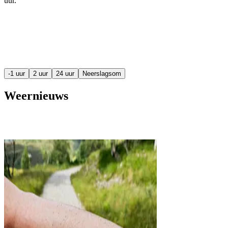
uur
.
-1 uur
2 uur
24 uur
Neerslagsom
Weernieuws