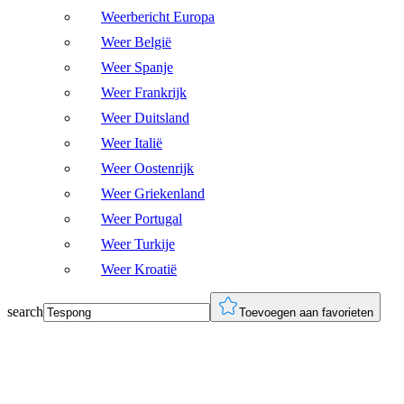
Weerbericht Europa
Weer België
Weer Spanje
Weer Frankrijk
Weer Duitsland
Weer Italië
Weer Oostenrijk
Weer Griekenland
Weer Portugal
Weer Turkije
Weer Kroatië
search
Toevoegen aan favorieten