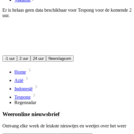
Er is helaas geen data beschikbaar voor Tespong voor de komende
2
uur
.
-1 uur
2 uur
24 uur
Neerslagsom
Home
Azië
Indonesië
Tespong
Regenradar
Weeronline nieuwsbrief
Ontvang elke week de leukste nieuwtjes en weetjes over het weer