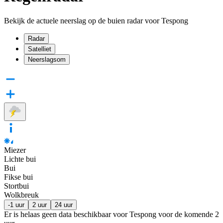
Bekijk de actuele neerslag op de buien radar voor Tespong
Radar
Satelliet
Neerslagsom
Miezer
Lichte bui
Bui
Fikse bui
Stortbui
Wolkbreuk
-1 uur
2 uur
24 uur
Er is helaas geen data beschikbaar voor Tespong voor de komende
2