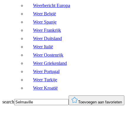
Weerbericht Europa
Weer België
Weer Spanje
Weer Frankrijk
Weer Duitsland
Weer Italië
Weer Oostenrijk
Weer Griekenland
Weer Portugal
Weer Turkije
Weer Kroatië
search
Toevoegen aan favorieten