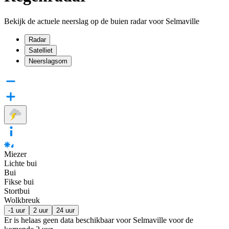
Bekijk de actuele neerslag op de buien radar voor Selmaville
Radar
Satelliet
Neerslagsom
Miezer
Lichte bui
Bui
Fikse bui
Stortbui
Wolkbreuk
-1 uur
2 uur
24 uur
Er is helaas geen data beschikbaar voor Selmaville voor de