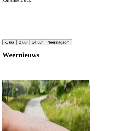
komende
2 uur
.
-1 uur
2 uur
24 uur
Neerslagsom
Weernieuws