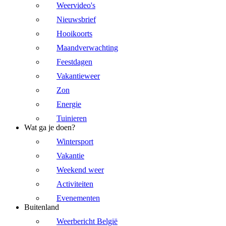
Weervideo's
Nieuwsbrief
Hooikoorts
Maandverwachting
Feestdagen
Vakantieweer
Zon
Energie
Tuinieren
Wat ga je doen?
Wintersport
Vakantie
Weekend weer
Activiteiten
Evenementen
Buitenland
Weerbericht België