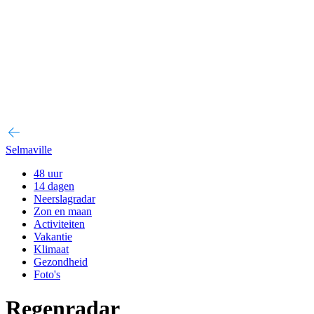
Selmaville
48 uur
14 dagen
Neerslagradar
Zon en maan
Activiteiten
Vakantie
Klimaat
Gezondheid
Foto's
Regenradar