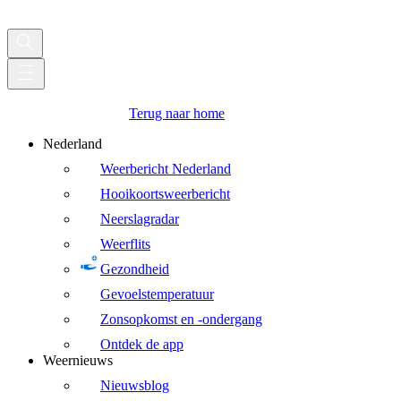
Terug naar home
Nederland
Weerbericht Nederland
Hooikoortsweerbericht
Neerslagradar
Weerflits
Gezondheid
Gevoelstemperatuur
Zonsopkomst en -ondergang
Ontdek de app
Weernieuws
Nieuwsblog