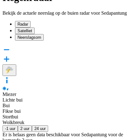
Bekijk de actuele neerslag op de buien radar voor Sedapantung
Radar
Satelliet
Neerslagsom
Miezer
Lichte bui
Bui
Fikse bui
Stortbui
Wolkbreuk
-1 uur
2 uur
24 uur
Er is helaas geen data beschikbaar voor Sedapantung voor de