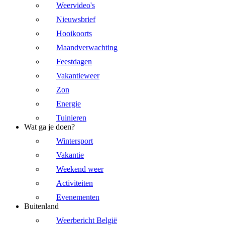
Weervideo's
Nieuwsbrief
Hooikoorts
Maandverwachting
Feestdagen
Vakantieweer
Zon
Energie
Tuinieren
Wat ga je doen?
Wintersport
Vakantie
Weekend weer
Activiteiten
Evenementen
Buitenland
Weerbericht België