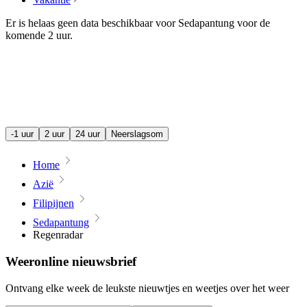
Er is helaas geen data beschikbaar voor Sedapantung voor de
komende
2 uur
.
-1 uur
2 uur
24 uur
Neerslagsom
Home
Azië
Filipijnen
Sedapantung
Regenradar
Weeronline nieuwsbrief
Ontvang elke week de leukste nieuwtjes en weetjes over het weer