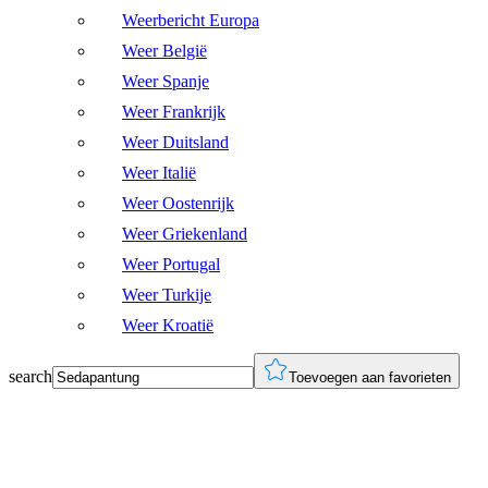
Weerbericht Europa
Weer België
Weer Spanje
Weer Frankrijk
Weer Duitsland
Weer Italië
Weer Oostenrijk
Weer Griekenland
Weer Portugal
Weer Turkije
Weer Kroatië
search
Toevoegen aan favorieten