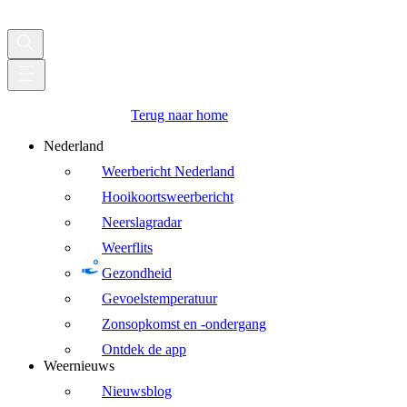
Terug naar home
Nederland
Weerbericht Nederland
Hooikoortsweerbericht
Neerslagradar
Weerflits
Gezondheid
Gevoelstemperatuur
Zonsopkomst en -ondergang
Ontdek de app
Weernieuws
Nieuwsblog