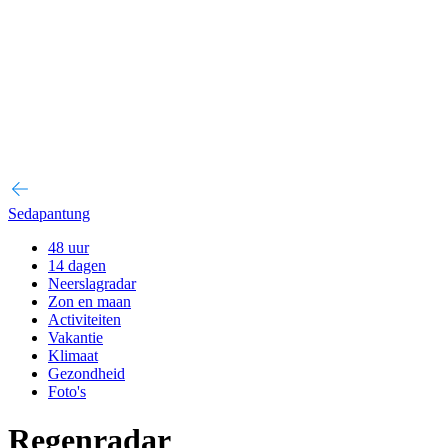
Sedapantung
48 uur
14 dagen
Neerslagradar
Zon en maan
Activiteiten
Vakantie
Klimaat
Gezondheid
Foto's
Regenradar