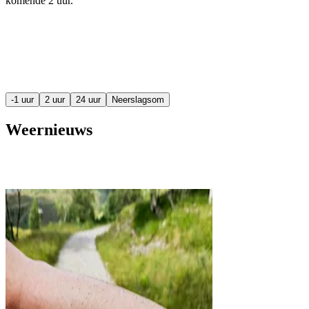
komende
2 uur
.
-1 uur
2 uur
24 uur
Neerslagsom
Weernieuws