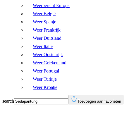
Weerbericht Europa
Weer België
Weer Spanje
Weer Frankrijk
Weer Duitsland
Weer Italië
Weer Oostenrijk
Weer Griekenland
Weer Portugal
Weer Turkije
Weer Kroatië
search
Toevoegen aan favorieten