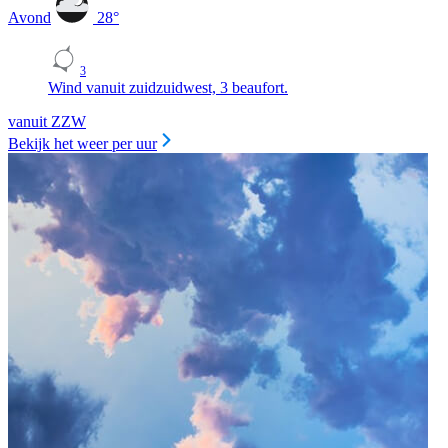
Avond
28
°
3
Wind vanuit zuidzuidwest, 3 beaufort.
vanuit ZZW
Bekijk het weer per uur