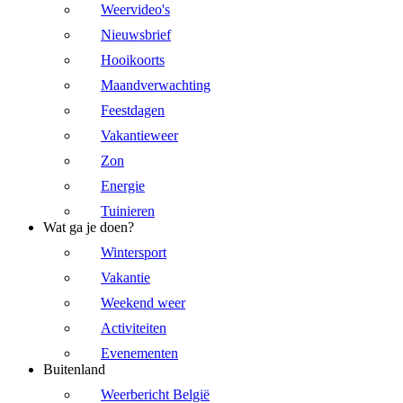
Weervideo's
Nieuwsbrief
Hooikoorts
Maandverwachting
Feestdagen
Vakantieweer
Zon
Energie
Tuinieren
Wat ga je doen?
Wintersport
Vakantie
Weekend weer
Activiteiten
Evenementen
Buitenland
Weerbericht België