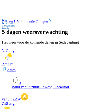
Nu
Zon en UV komende 7 dagen
Weinig zon
Geregeld zon
Zonnig
5 dagen weersverwachting
Het weer voor de komende dagen in Sedapantung
Vr
7 aug
27
°
31
°
2
mm
3
Wind vanuit zuidzuidwest, 3 beaufort.
vanuit ZZW
Za
8 aug