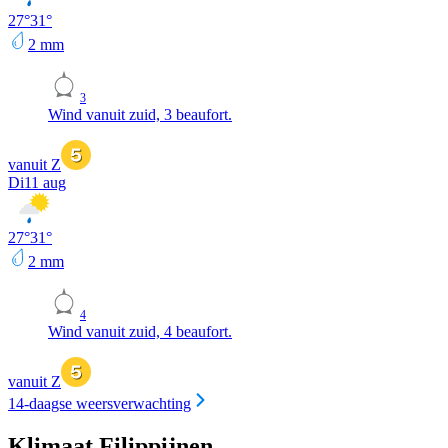
27
°
31
°
2
mm
3
Wind vanuit zuid, 3 beaufort.
vanuit Z
Di
11 aug
27
°
31
°
2
mm
4
Wind vanuit zuid, 4 beaufort.
vanuit Z
14-daagse weersverwachting
Klimaat Filippijnen