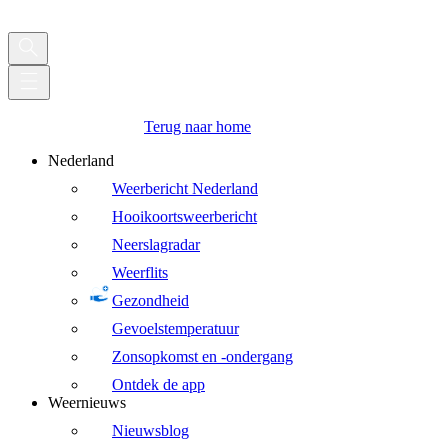
Terug naar home
Nederland
Weerbericht Nederland
Hooikoortsweerbericht
Neerslagradar
Weerflits
Gezondheid
Gevoelstemperatuur
Zonsopkomst en -ondergang
Ontdek de app
Weernieuws
Nieuwsblog