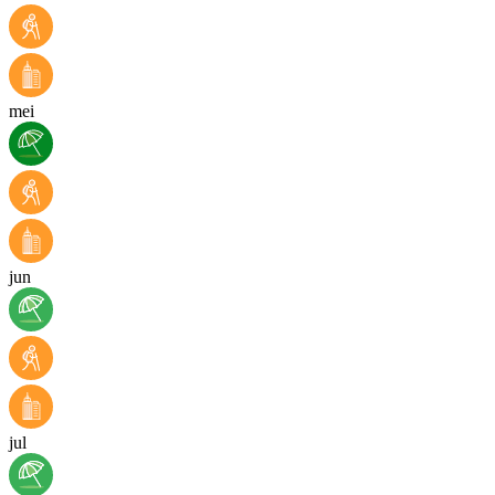
mei
jun
jul