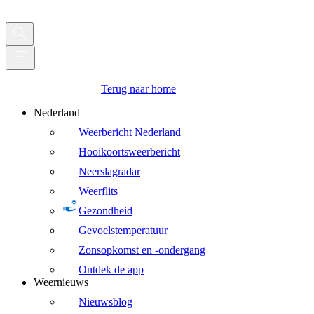
Terug naar home
Nederland
Weerbericht Nederland
Hooikoortsweerbericht
Neerslagradar
Weerflits
Gezondheid
Gevoelstemperatuur
Zonsopkomst en -ondergang
Ontdek de app
Weernieuws
Nieuwsblog