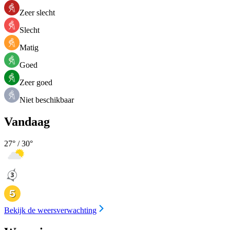
Zeer slecht
Slecht
Matig
Goed
Zeer goed
Niet beschikbaar
Vandaag
27
° /
30
°
Bekijk de weersverwachting