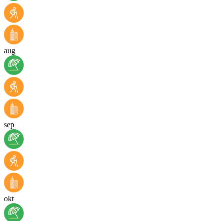
aug
sep
okt