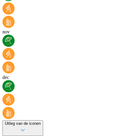
nov
dec
Uitleg van de iconen