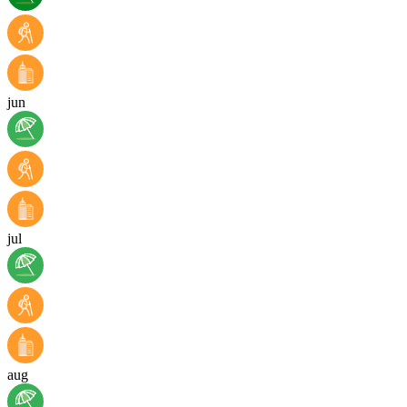
jun
jul
aug