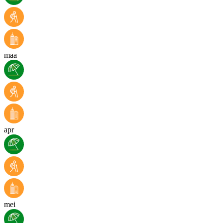
maa
apr
mei