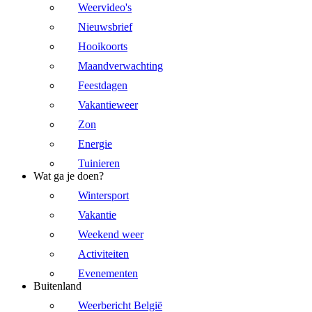
Weervideo's
Nieuwsbrief
Hooikoorts
Maandverwachting
Feestdagen
Vakantieweer
Zon
Energie
Tuinieren
Wat ga je doen?
Wintersport
Vakantie
Weekend weer
Activiteiten
Evenementen
Buitenland
Weerbericht België