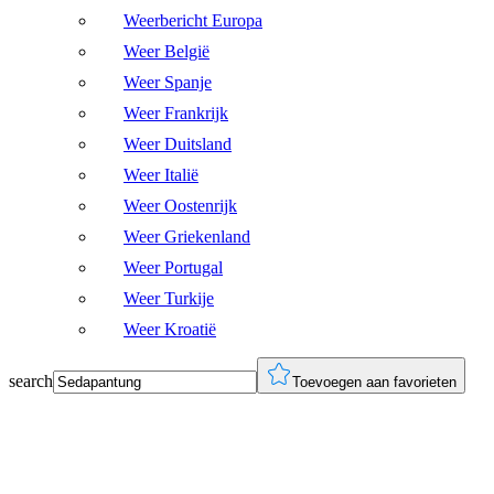
Weerbericht Europa
Weer België
Weer Spanje
Weer Frankrijk
Weer Duitsland
Weer Italië
Weer Oostenrijk
Weer Griekenland
Weer Portugal
Weer Turkije
Weer Kroatië
search
Toevoegen aan favorieten