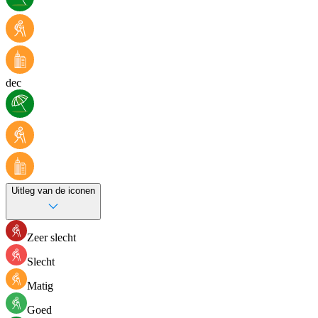
dec
Uitleg van de iconen
Zeer slecht
Slecht
Matig
Goed