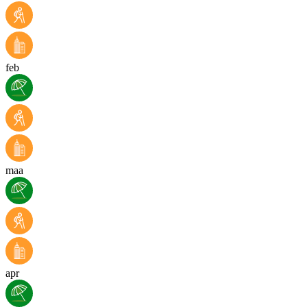
feb
maa
apr