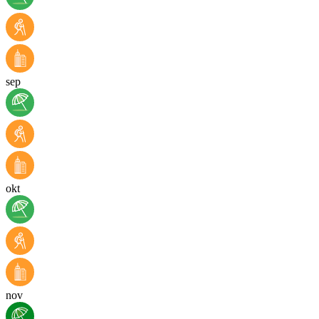
sep
okt
nov