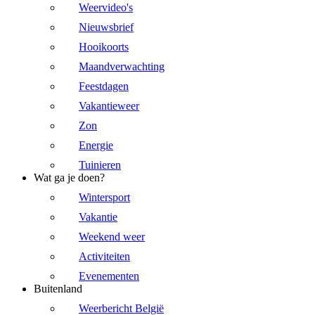
Weervideo's
Nieuwsbrief
Hooikoorts
Maandverwachting
Feestdagen
Vakantieweer
Zon
Energie
Tuinieren
Wat ga je doen?
Wintersport
Vakantie
Weekend weer
Activiteiten
Evenementen
Buitenland
Weerbericht België