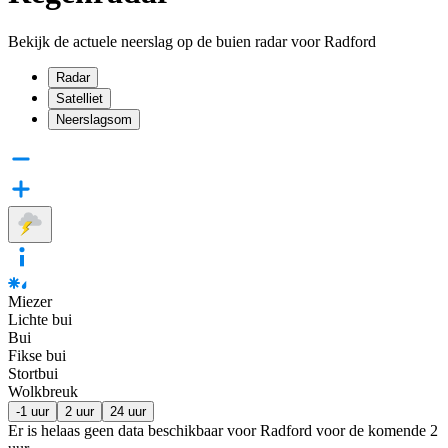
Bekijk de actuele neerslag op de buien radar voor Radford
Radar
Satelliet
Neerslagsom
Miezer
Lichte bui
Bui
Fikse bui
Stortbui
Wolkbreuk
-1 uur
2 uur
24 uur
Er is helaas geen data beschikbaar voor Radford voor de komende
2