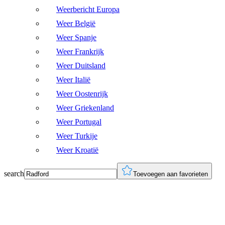
Weerbericht Europa
Weer België
Weer Spanje
Weer Frankrijk
Weer Duitsland
Weer Italië
Weer Oostenrijk
Weer Griekenland
Weer Portugal
Weer Turkije
Weer Kroatië
search
Toevoegen aan favorieten