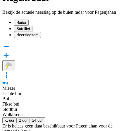
Bekijk de actuele neerslag op de buien radar voor Pagenjahan
Radar
Satelliet
Neerslagsom
Miezer
Lichte bui
Bui
Fikse bui
Stortbui
Wolkbreuk
-1 uur
2 uur
24 uur
Er is helaas geen data beschikbaar voor Pagenjahan voor de