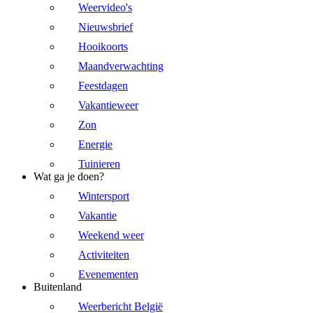
Weervideo's
Nieuwsbrief
Hooikoorts
Maandverwachting
Feestdagen
Vakantieweer
Zon
Energie
Tuinieren
Wat ga je doen?
Wintersport
Vakantie
Weekend weer
Activiteiten
Evenementen
Buitenland
Weerbericht België