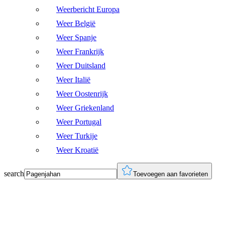
Weerbericht Europa
Weer België
Weer Spanje
Weer Frankrijk
Weer Duitsland
Weer Italië
Weer Oostenrijk
Weer Griekenland
Weer Portugal
Weer Turkije
Weer Kroatië
search
Toevoegen aan favorieten