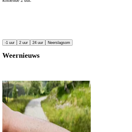
komende
2 uur
.
-1 uur
2 uur
24 uur
Neerslagsom
Weernieuws