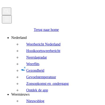
Terug naar home
Nederland
Weerbericht Nederland
Hooikoortsweerbericht
Neerslagradar
Weerflits
Gezondheid
Gevoelstemperatuur
Zonsopkomst en -ondergang
Ontdek de app
Weernieuws
Nieuwsblog