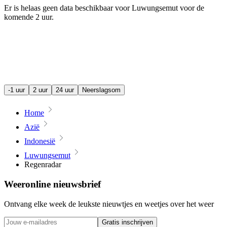
Er is helaas geen data beschikbaar voor Luwungsemut voor de
komende
2 uur
.
-1 uur
2 uur
24 uur
Neerslagsom
Home
Azië
Indonesië
Luwungsemut
Regenradar
Weeronline nieuwsbrief
Ontvang elke week de leukste nieuwtjes en weetjes over het weer
Gratis inschrijven