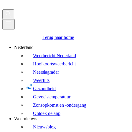
Terug naar home
Nederland
Weerbericht Nederland
Hooikoortsweerbericht
Neerslagradar
Weerflits
Gezondheid
Gevoelstemperatuur
Zonsopkomst en -ondergang
Ontdek de app
Weernieuws
Nieuwsblog