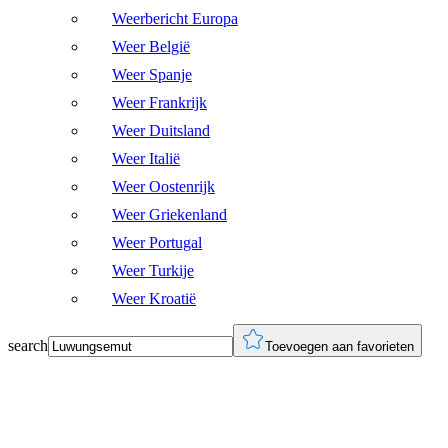
Weerbericht Europa
Weer België
Weer Spanje
Weer Frankrijk
Weer Duitsland
Weer Italië
Weer Oostenrijk
Weer Griekenland
Weer Portugal
Weer Turkije
Weer Kroatië
search
Toevoegen aan favorieten