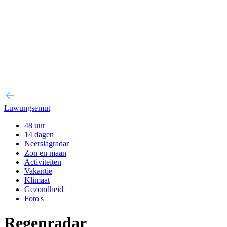
Luwungsemut
48 uur
14 dagen
Neerslagradar
Zon en maan
Activiteiten
Vakantie
Klimaat
Gezondheid
Foto's
Regenradar