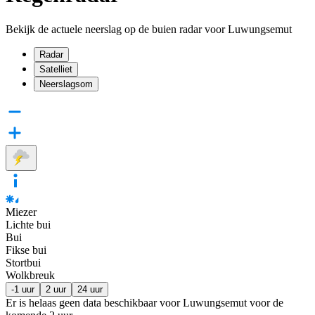
Bekijk de actuele neerslag op de buien radar voor Luwungsemut
Radar
Satelliet
Neerslagsom
Miezer
Lichte bui
Bui
Fikse bui
Stortbui
Wolkbreuk
-1 uur
2 uur
24 uur
Er is helaas geen data beschikbaar voor Luwungsemut voor de