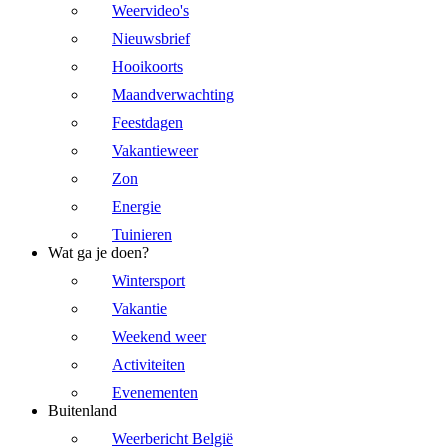
Weervideo's
Nieuwsbrief
Hooikoorts
Maandverwachting
Feestdagen
Vakantieweer
Zon
Energie
Tuinieren
Wat ga je doen?
Wintersport
Vakantie
Weekend weer
Activiteiten
Evenementen
Buitenland
Weerbericht België